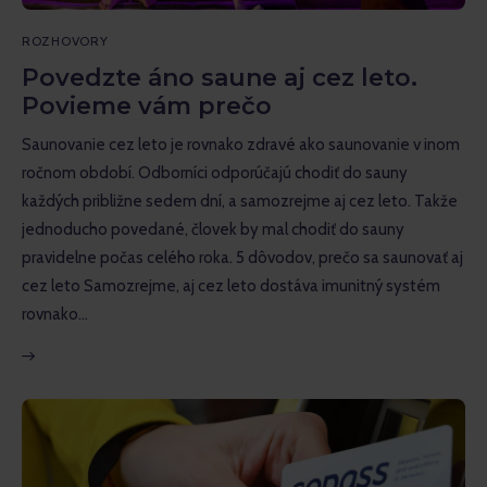
ROZHOVORY
Povedzte áno saune aj cez leto.
Povieme vám prečo
Saunovanie cez leto je rovnako zdravé ako saunovanie v inom
ročnom období. Odborníci odporúčajú chodiť do sauny
každých približne sedem dní, a samozrejme aj cez leto. Takže
jednoducho povedané, človek by mal chodiť do sauny
pravidelne počas celého roka. 5 dôvodov, prečo sa saunovať aj
cez leto Samozrejme, aj cez leto dostáva imunitný systém
rovnako…