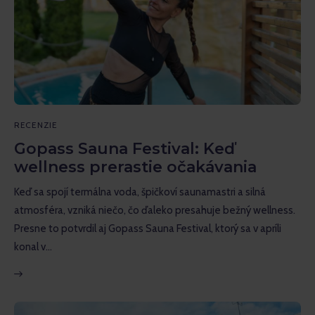
RECENZIE
Gopass Sauna Festival: Keď
wellness prerastie očakávania
Keď sa spojí termálna voda, špičkoví saunamastri a silná
atmosféra, vzniká niečo, čo ďaleko presahuje bežný wellness.
Presne to potvrdil aj Gopass Sauna Festival, ktorý sa v apríli
konal v…