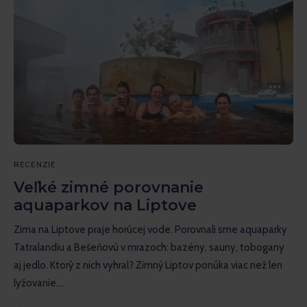
RECENZIE
Veľké zimné porovnanie
aquaparkov na Liptove
Zima na Liptove praje horúcej vode. Porovnali sme aquaparky
Tatralandiu a Bešeňovú v mrazoch: bazény, sauny, tobogany
aj jedlo. Ktorý z nich vyhral? Zimný Liptov ponúka viac než len
lyžovanie.…