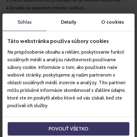
21 rokov skúseností ho považujeme za veľkého odborníka
a človeka na správnom mieste. Ľudia si…
Súhlas
Detaily
O cookies
Táto webstránka používa súbory cookies
Na prispôsobenie obsahu a reklám, poskytovanie funkcií
sociálnych médií a analýzu návštevnosti používame
súbory cookie. Informácie o tom, ako používate naše
webové stránky, poskytujeme aj našim partnerom v
oblasti sociálnych médií, inzercie a analýzy. Títo partneri
môžu príslušné informácie skombinovať s ďalšími údajmi,
ktoré ste im poskytli alebo ktoré od vás získali, keď ste
používali ich služby.
RECENZIE
Veľké letné porovnanie
aquaparkov na Liptove
POVOLIŤ VŠETKO