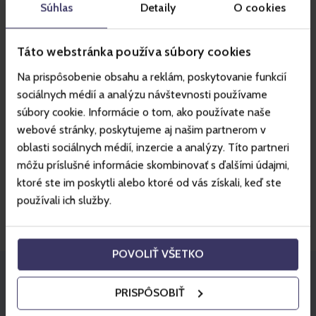
Súhlas
Detaily
O cookies
Táto webstránka používa súbory cookies
INSPIRATION
Na prispôsobenie obsahu a reklám, poskytovanie funkcií
Regeneration is the way to a
sociálnych médií a analýzu návštevnosti používame
healthy body and mindset
súbory cookie. Informácie o tom, ako používate naše
webové stránky, poskytujeme aj našim partnerom v
Relaxation, rest, regeneration… It doesn’t matter what we call
oblasti sociálnych médií, inzercie a analýzy. Títo partneri
it, but it should be part of our lives. We live in hurried times and
môžu príslušné informácie skombinovať s ďalšími údajmi,
often don’t have a minute for…
ktoré ste im poskytli alebo ktoré od vás získali, keď ste
používali ich služby.
POVOLIŤ VŠETKO
PRISPÔSOBIŤ
Stay in touch with Gopass