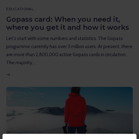
Inspiration
EDUCATIONAL
Educational
Gopass card: When you need it,
where you get it and how it works
Talks
Let's start with some numbers and statistics. The Gopass
Reviews
programme currently has over 3 million users. At present, there
are more than 2,800,000 active Gopass cards in circulation.
Gopass Real Estate
The majority…