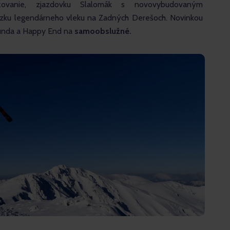
ovanie, zjazdovku Slalomák s novovybudovaným 
ku legendárneho vleku na Zadných Derešoch. Novinkou 
tunda a Happy End na 
samoobslužné.