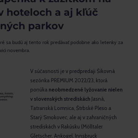
v hoteloch a aj kľúč
dných parkov
ré sa budú aj tento rok predávať podobne ako letenky za 
ovici novembra.
V súčasnosti je v predpredaji Šikovná
sezónka PREMIUM 2022/23, ktorá
ponúka
neobmedzené lyžovanie nielen
v slovenských strediskách
Jasná,
Tatranská Lomnica, Štrbské Pleso a
Starý Smokovec, ale aj v zahraničných
strediskách v Rakúsku (Mölltaler
Gletscher, Ankogel, Innsbruck