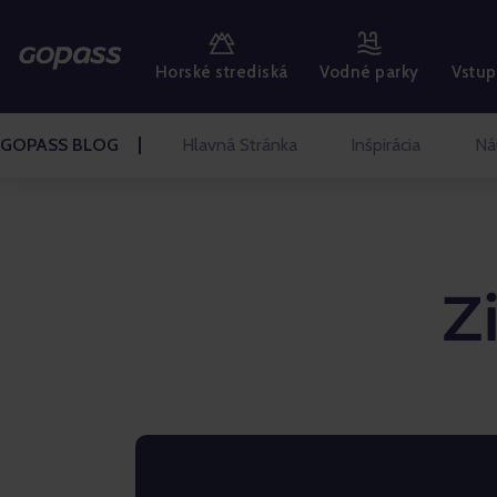
HORSKÉ STREDISKÁ
Horské strediská
Vodné parky
Vstup
VODNÉ PARKY
GOLF
GOPASS BLOG
Hlavná Stránka
Inšpirácia
Ná
ZÁBAVNÉ PARKY
VSTUPENKY A ZÁŽITKY
Z
BLOG HLAVNÁ STRÁNKA
Inšpirácia
Náučné
Rozhovory