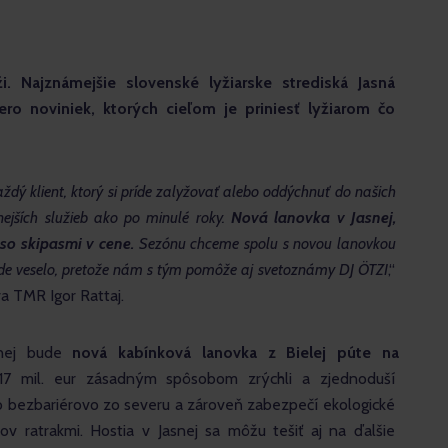
. Najznámejšie slovenské lyžiarske strediská Jasná 
ero noviniek, ktorých cieľom je priniesť lyžiarom čo 
aždý klient, ktorý si príde zalyžovať alebo oddýchnuť do našich 
vnejších služieb ako po minulé roky. 
Nová lanovka v Jasnej, 
o skipasmi v cene.
 Sezónu chceme spolu s novou lanovkou 
bude veselo, pretože nám s tým pomôže aj svetoznámy DJ ÖTZI
,“ 
a TMR Igor Rattaj. 
snej bude 
nová kabínková lanovka z Bielej púte na 
 17 mil. eur zásadným spôsobom zrýchli a zjednoduší 
o bezbariérovo zo severu a zároveň zabezpečí ekologické 
 ratrakmi. Hostia v Jasnej sa môžu tešiť aj na ďalšie 