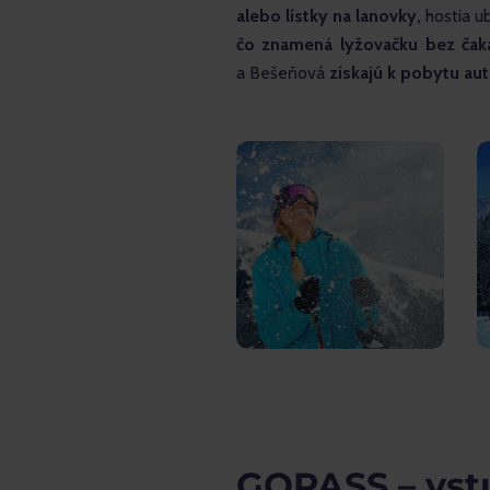
alebo lístky na lanovky,
 hostia u
čo znamená lyžovačku bez čaka
a Bešeňová 
získajú k pobytu au
GOPASS – vst