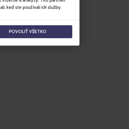
inzercie a analýzy. Títo partneri
i, keď ste používali ich služby.
POVOLIŤ VŠETKO