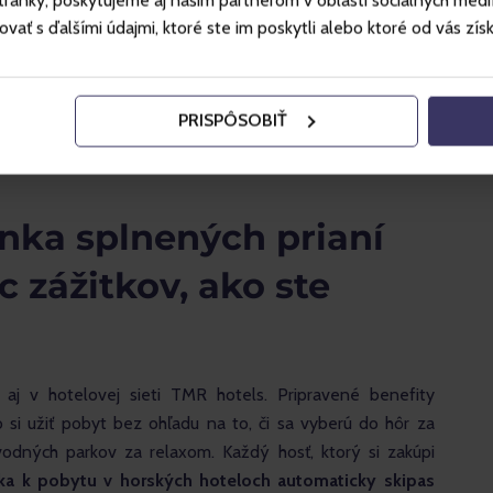
ánky, poskytujeme aj našim partnerom v oblasti sociálnych médií, 
ť s ďalšími údajmi, ktoré ste im poskytli alebo ktoré od vás získal
PRISPÔSOBIŤ
nka splnených prianí
c zážitkov, ako ste
j v hotelovej sieti TMR hotels. Pripravené benefity 
i užiť pobyt bez ohľadu na to, či sa vyberú do hôr za 
vodných parkov za relaxom. Každý hosť, ktorý si zakúpi 
ska k pobytu v horských hoteloch automaticky skipas 