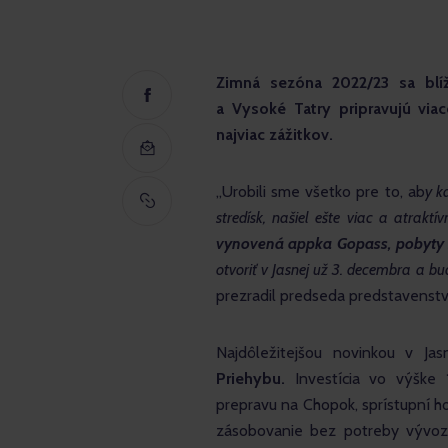
Zimná sezóna 2022/23 sa blíži
a Vysoké Tatry pripravujú viac
najviac zážitkov.
„Urobili sme všetko pre to, ab
y k
stredísk, našiel ešte viac a atraktí
vynovená appka Gopass, pobyty s
otvoriť v Jasnej už 3. decembra a 
prezradil predseda predstavenstv
Najdôležitejšou novinkou v Ja
Priehybu.
 Investícia vo výške
prepravu na Chopok, sprístupní h
zásobovanie bez potreby vývozov