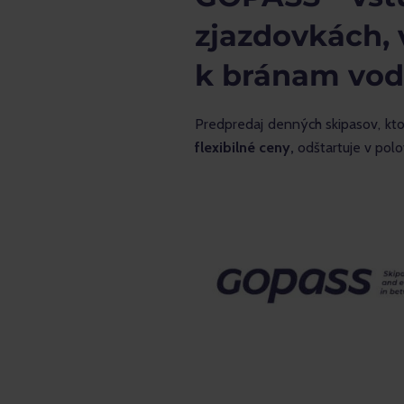
zjazdovkách, 
k bránam vo
Predpredaj denných skipasov, kto
flexibilné ceny,
 odštartuje v pol