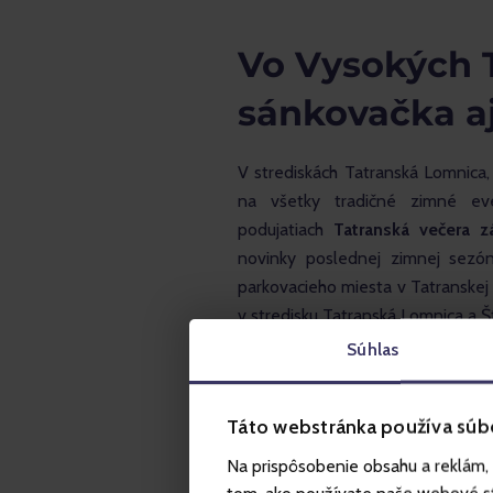
Vo Vysokých T
sánkovačka aj
V strediskách Tatranská Lomnica,
na všetky tradičné zimné eve
podujatiach 
Tatranská večera z
novinky poslednej zimnej sezó
parkovacieho miesta v Tatranskej 
v stredisku Tatranská Lomnica a 
Súhlas
Táto webstránka používa súb
Na prispôsobenie obsahu a reklám, 