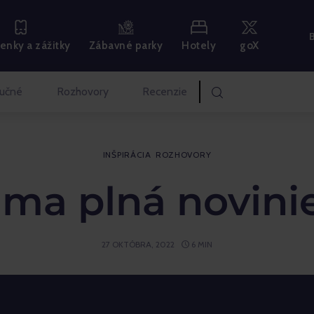
Hotely
goX
enky a zážitky
Zábavné parky
učné
Rozhovory
Recenzie
INŠPIRÁCIA
ROZHOVORY
ima plná novini
27 OKTÓBRA, 2022
6 MIN