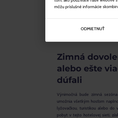
tom, ako používate naše webové str
môžu príslušné informácie skombinova
ODMIETNUŤ
Zimná dovole
alebo ešte via
dúfali
Výnimočná bude zimná sezóna a
umožnia všetkým hosťom naplno s
lyžovačkou, turistikou alebo do 
pobyt v tejto hotelovej sieti, 
zí