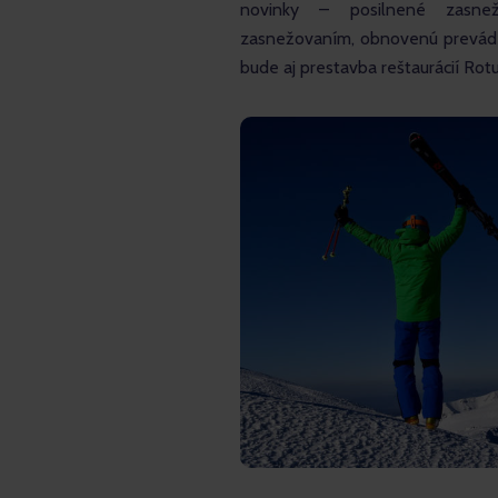
novinky – posilnené zasnež
zasnežovaním, obnovenú prevádz
bude aj prestavba reštaurácií Ro