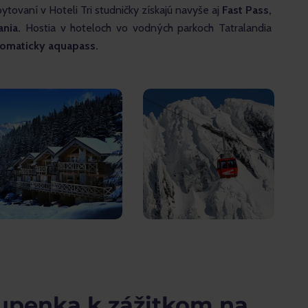
bytovaní v Hoteli Tri studničky získajú navyše aj 
Fast Pass, 
nia.
 Hostia v hoteloch vo vodných parkoch Tatralandia 
tomaticky aquapass.
upenka k zážitkom na