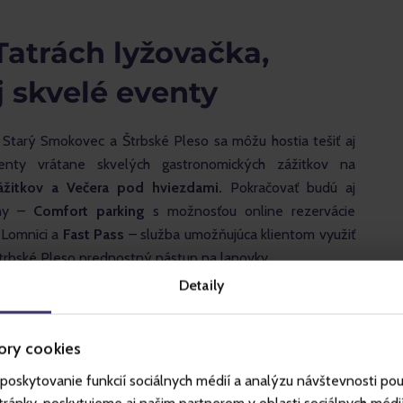
atrách lyžovačka,
 skvelé eventy
 Starý Smokovec a Štrbské Pleso sa môžu hostia tešiť aj 
nty vrátane skvelých gastronomických zážitkov na 
ážitkov a Večera pod hviezdami. 
Pokračovať budú aj 
ny – 
Comfort parking
 s možnosťou online rezervácie 
Lomnici a 
Fast Pass
 – služba umožňujúca klientom využiť 
Štrbské Pleso prednostný nástup na lanovky.
Detaily
ory cookies
poskytovanie funkcií sociálnych médií a analýzu návštevnosti po