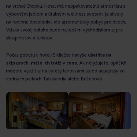
na vrchol Chopku. Hotel má neopakovateľnú atmosféru s 
výborným jedlom a útulným wellness svetom. Je skvelý 
na rodinnú dovolenku, ale aj romantický pobyt pre dvoch. 
Vďaka svojej polohe bude najlepším východiskom aj pre 
skialpinistov a turistov.
Počas pobytu v hoteli Srdiečko navyše 
ušetríte na 
skipasoch, máte ich totiž v cene
. Ak nelyžujete, opäť ich 
môžete využiť aj na výlety lanovkami alebo aquapasy vo 
vodných parkoch Tatralandia alebo Bešeňová.