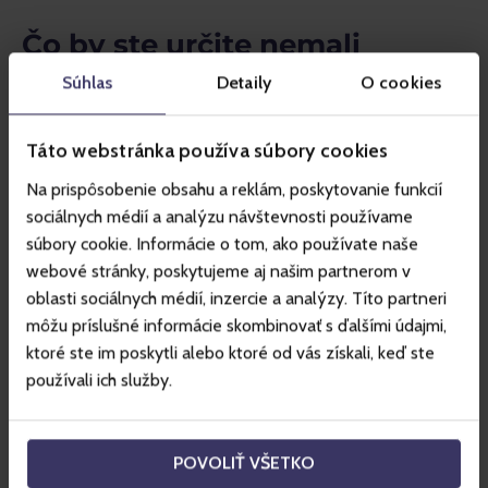
Čo by ste určite nemali
vynechať?
Súhlas
Detaily
O cookies
Či už sa chystáte na dovolenku za lyžovačkou alebo za 
Táto webstránka používa súbory cookies
rekreáciou v prírode, rozhodne by ste nemali vynechať 
výstup na samotný vrchol Chopku. 
Výhľad z druhého 
Na prispôsobenie obsahu a reklám, poskytovanie funkcií
najvyššieho vrchu Nízkych Tatier
 je nezabudnuteľný 
sociálnych médií a analýzu návštevnosti používame
a jeden z najkrajších na Slovensku vôbec.
súbory cookie. Informácie o tom, ako používate naše
webové stránky, poskytujeme aj našim partnerom v
Ak zatúžite po kulinárskych zážitkoch, odporúčame 
Sky 
oblasti sociálnych médií, inzercie a analýzy. Títo partneri
môžu príslušné informácie skombinovať s ďalšími údajmi,
Picnic
, atrakciu, ktorá spája výlet lanovkou so zážitkovým 
ktoré ste im poskytli alebo ktoré od vás získali, keď ste
piknikom, ako je už z názvu zrejmé, ide o brunch, na večeru 
používali ich služby.
odporúčame opäť niečo naozaj špeciálne.
Pre fajnšmekrov vytvoril tím 
v reštaurácii Rotunda
POVOLIŤ VŠETKO
jedinečný koncept 
Chopok chutí.
 Počas tohto večera vás 