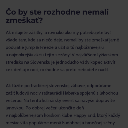
Čo by ste rozhodne nemali
zmeškať?
Ak milujete zážitky, a rovnako ako my potrebujete byť 
všade tam, kde sa niečo deje, nemali by ste zmeškať jarné 
podujatie Jump & Freeze a užiť si tú najbláznivejšiu 
a najmokrejšiu akciu tejto sezóny! V najväčšom lyžiarskom 
stredisku na Slovensku je jednoducho vždy kopec aktivít 
cez deň aj v noci, rozhodne sa preto nebudete nudiť.
Ak túžite po tradičnej slovenskej zábave, odporúčame 
zažiť ľudovú noc v reštaurácii Habarka spojenú s lahodnou 
večerou. Na tento kulinársky event sa navyše dopravíte 
lanovkou. Po dobrej večeri ukončite deň 
v najboľúbenejšom horskom klube Happy End, ktorý každý 
mesiac víta populárne mená hudobnej a tanečnej scény. 