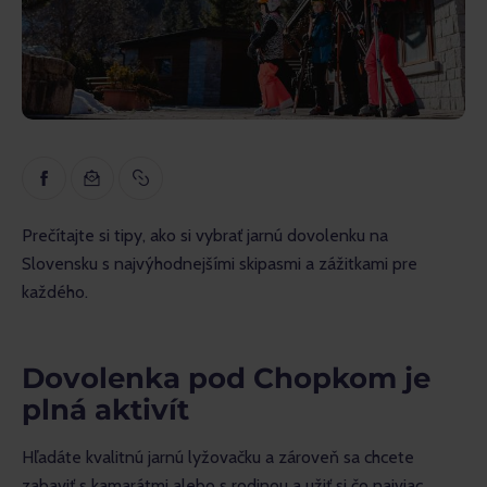
Inšpirácia
Náučné
Rozhovory
Recenzie
Prečítajte si tipy, ako si vybrať jarnú dovolenku na 
Slovensku s najvýhodnejšími skipasmi a zážitkami pre 
každého.
Dovolenka pod Chopkom je
plná aktivít
Hľadáte kvalitnú jarnú lyžovačku a zároveň sa chcete 
zabaviť s kamarátmi alebo s rodinou a užiť si čo najviac 