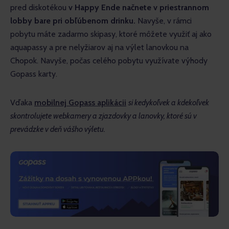
pred diskotékou 
v Happy Ende načnete v priestrannom 
lobby bare pri obľúbenom drinku.
 Navyše, v rámci 
pobytu máte zadarmo skipasy, ktoré môžete využiť aj ako 
aquapassy a pre nelyžiarov aj na výlet lanovkou na 
Chopok. Navyše, počas celého pobytu využívate výhody 
Gopass karty.
Vďaka 
mobilnej Gopass aplikácii
si kedykoľvek a kdekoľvek 
skontrolujete webkamery a zjazdovky a lanovky, ktoré sú v 
prevádzke v deň vášho výletu. 