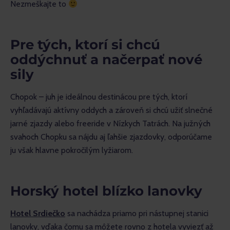
Nezmeškajte to 
Pre tých, ktorí si chcú
oddýchnuť a načerpať nové
sily
Chopok – juh je ideálnou destinácou pre tých, ktorí 
vyhľadávajú aktívny oddych a zároveň si chcú užiť slnečné 
jarné zjazdy alebo freeride v Nízkych Tatrách. Na južných 
svahoch Chopku sa nájdu aj ľahšie zjazdovky, odporúčame 
ju však hlavne pokročilým lyžiarom.
Horský hotel blízko lanovky
Hotel Srdiečko
 sa nachádza priamo pri nástupnej stanici 
lanovky, vďaka čomu sa môžete rovno z hotela vyviezť až 