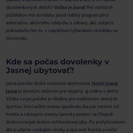
dovolenkových aktivít? 
Voľba je Jasná!
 Pre všetkých 
pôžitkárov má stredisko Jasná nabitý program plný 
adrenalínu, aktívneho oddychu a zábavy, akú zažijete 
jednoducho len tu, v najväčšom lyžiarskom stredisku na 
Slovensku.
Kde sa počas dovolenky v
Jasnej ubytovať?
Jasná ponúka široké možnosti ubytovania, 
Hotel
Grand 
Jasná
 je skvelým riešením pre skupiny, aj rodiny s deťmi. 
Vďaka svojej polohe je ideálny pre nadšencov zimných 
športov, ktorí určite ocenia zjazdovku iba pár metrov od 
hotela a nástupnú stanicu lanovky priamo na Chopok 
doslova na pár krokov od hotelovej izby. Po prelyžovanom 
dni si užijete vonkajšie vírivky a spa svet hotela a večer 