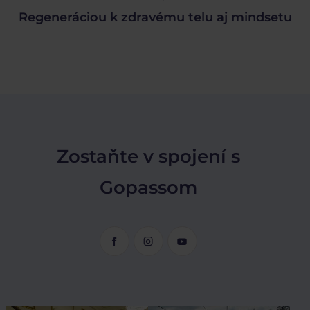
iou k zdravému telu aj mindsetu
Toto sú dô
Zostaňte v spojení s
Gopassom