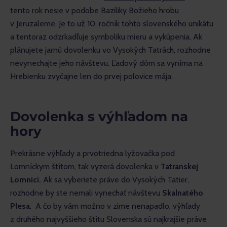
tento rok nesie v podobe Baziliky Božieho hrobu 
v Jeruzaleme. Je to už 10. ročník tohto slovenského unikátu 
a tentoraz odzrkadľuje symboliku mieru a vykúpenia. Ak 
plánujete jarnú dovolenku vo Vysokých Tatrách, rozhodne 
nevynechajte jeho návštevu. Ľadový dóm sa vyníma na 
Hrebienku zvyčajne len do prvej polovice mája.
Dovolenka s výhľadom na
hory
Prekrásne výhľady a prvotriedna lyžovačka pod 
Lomníckym štítom, tak vyzerá dovolenka v 
Tatranskej 
Lomnici. 
Ak sa vyberiete práve do Vysokých Tatier, 
rozhodne by ste nemali vynechať návštevu 
Skalnatého 
Plesa
.  A čo by vám možno v zime nenapadlo, výhľady 
z druhého najvyššieho štítu Slovenska sú najkrajšie práve 