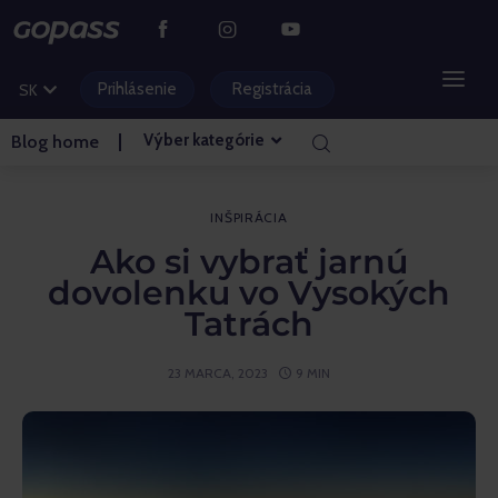
CS
PL
Prihlásenie
Registrácia
SK
HU
Výber kategórie
Blog home
HORSKÉ STREDISKÁ
VODNÉ PARKY
INŠPIRÁCIA
Ako si vybrať jarnú
GOLF
dovolenku vo Vysokých
Tatrách
ZÁBAVNÉ PARKY
23 MARCA, 2023
9 MIN
VSTUPENKY A ZÁŽITKY
BLOG HLAVNÁ STRÁNKA