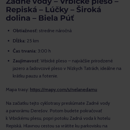
Zadné vody – Vrbické pleso –
Repiská – Lúčky – Široká
dolina – Biela Púť
Obtiažnosť:
stredne náročná
Dĺžka:
25 km
Čas trvania:
3:00 h
Zaujímavosť:
Vrbické pleso – najväčšie prirodzené
jazero a ľadovcové pleso v Nízkych Tatrách, ideálne na
krátku pauzu a fotenie.
Mapa trasy: 
https://mapy.com/s/nelanedamu
Na začiatku tejto cyklotrasy preskúmate Zadné vody 
a panorámu Derešov. Potom budete pokračovať 
k Vrbickému plesu, popri potoku Zadná voda k hotelu 
Repiská. Hlavnou cestou sa vrátite ku parkovisku na 