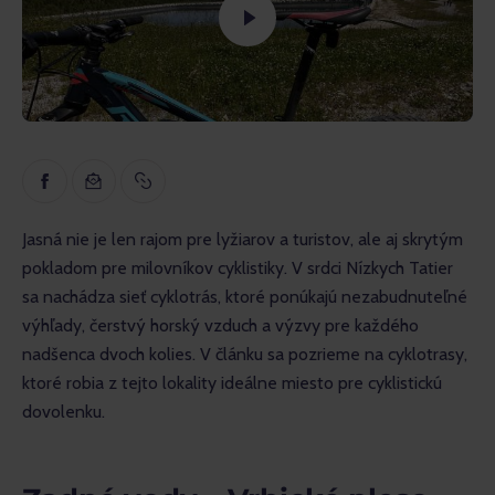
Inšpirácia
Náučné
Rozhovory
Recenzie
Jasná nie je len rajom pre lyžiarov a turistov, ale aj skrytým 
pokladom pre milovníkov cyklistiky. V srdci Nízkych Tatier 
sa nachádza sieť cyklotrás, ktoré ponúkajú nezabudnuteľné 
výhľady, čerstvý horský vzduch a výzvy pre každého 
nadšenca dvoch kolies. V článku sa pozrieme na cyklotrasy, 
ktoré robia z tejto lokality ideálne miesto pre cyklistickú 
dovolenku.