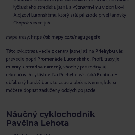
lyžiarskeho strediska Jasná a významnému vizionárovi
Alojzovi Lutonskému, ktorý stál pri zrode prvej lanovky
Chopok sever–juh.
Mapa trasy: 
https://sk.mapy.cz/s/nagugegefe
Táto cyklotrasa vedie z centra Jasnej až na 
Priehybu
 vás 
prevedie popri 
Promenáde Lutonského
. Profil trasy je 
mierny a stredne náročný
, vhodný pre rodiny aj 
rekreačných cyklistov. Na Priehybe vás čaká 
Funibar
 – 
obľúbený horský bar s terasou a občerstvením, kde si 
môžete dopriať zaslúžený oddych po jazde.
Náučný cyklochodník
Pavčina Lehota