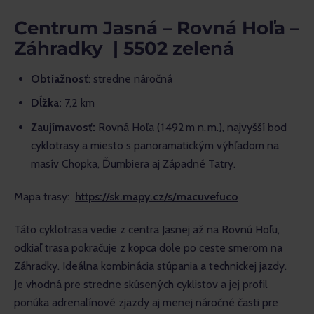
Centrum Jasná – Rovná Hoľa –
Záhradky | 5502 zelená
Obtiažnosť
: stredne náročná
Dĺžka:
7,2 km
Zaujímavosť:
Rovná Hoľa (1 492 m n. m.), najvyšší bod
cyklotrasy a miesto s panoramatickým výhľadom na
masív Chopka, Ďumbiera aj Západné Tatry.
Mapa trasy:  
https://sk.mapy.cz/s/macuvefuco
Táto cyklotrasa vedie z centra Jasnej až na Rovnú Hoľu, 
odkiaľ trasa pokračuje z kopca dole po ceste smerom na 
Záhradky. Ideálna kombinácia stúpania a technickej jazdy. 
Je vhodná pre stredne skúsených cyklistov a jej profil 
ponúka adrenalínové zjazdy aj menej náročné časti pre 