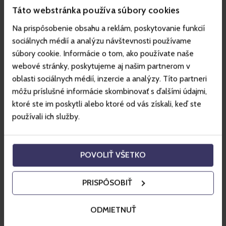
Obtiažnosť
: ľahká
Táto webstránka používa súbory cookies
Dĺžka:
7 km
Na prispôsobenie obsahu a reklám, poskytovanie funkcií
Zaujímavosť:
Trasa je považovaná za jednu z najkrajších
sociálnych médií a analýzu návštevnosti používame
v Jasnej priamo v stredisku. Ponúka atmosféru
súbory cookie. Informácie o tom, ako používate naše
oddychovej panoramatickej jazdy bez nutnosti zdolávať
webové stránky, poskytujeme aj našim partnerom v
dlhé prevýšenia.
oblasti sociálnych médií, inzercie a analýzy. Títo partneri
môžu príslušné informácie skombinovať s ďalšími údajmi,
Mapa trasy: 
https://sk.mapy.cz/s/fuvarasura
ktoré ste im poskytli alebo ktoré od vás získali, keď ste
používali ich služby.
Cyklotrasa začína na Lúčkach a vedie až k 
Vyhliadke 
Podroh
, odkiaľ sa otvárajú krásne výhľady na okolie Jasnej. 
Následne vedie cez Záhradky späť do Lúčok, ideálna 
POVOLIŤ VŠETKO
kombinácia mierneho zvlneného terénu a výhľadov.
PRISPÔSOBIŤ
ODMIETNUŤ