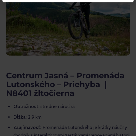
Centrum Jasná – Promenáda
Lutonského – Priehyba |
N8401 žltočierna
Obtiažnosť
: stredne náročná
Dĺžka:
2,9 km
Zaujímavosť:
Promenáda Lutonského je krátky náučný
chodník s interaktívnymi zastávkami venovanými histórii