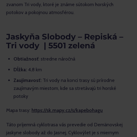
zvanom Tri vody, ktoré je známe sútokom horských 
potokov a pokojnou atmosférou.
Jaskyňa Slobody – Repiská –
Tri vody | 5501 zelená
Obtiažnosť
: stredne náročná
Dĺžka:
4,8 km
Zaujímavosť:
Tri vody na konci trasy sú prírodne
zaujímavým miestom, kde sa stretávajú tri horské
potoky
Mapa trasy: 
https://sk.mapy.cz/s/kapebohagu
Táto príjemná cyklotrasa vás prevedie od Demänovskej 
jaskyne slobody až do Jasnej, Cyklovýlet je s miernym 