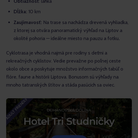
Obtiažnosť
: ľahká
Dĺžka:
10 km
Zaujímavosť:
Na trase sa nachádza drevená vyhliadka,
z ktorej sa otvára panoramatický výhľad na Liptov a
okolité pohoria — ideálne miesto na pauzu a fotku
.
Cyklotrasa je vhodná najmä pre rodiny s deťmi a 
rekreačných cyklistov. Vedie prevažne po poľnej ceste 
okolo obce a poskytuje množstvo informačných tabúľ o 
flóre, faune a histórii Liptova. Bonusom sú výhľady na 
mnoho tatranských štítov a stáda pasúcich sa oviec.
ADULT FRIENDLY
DEMÄNOVSKÁ DOLINA
Hotel Tri Studničky