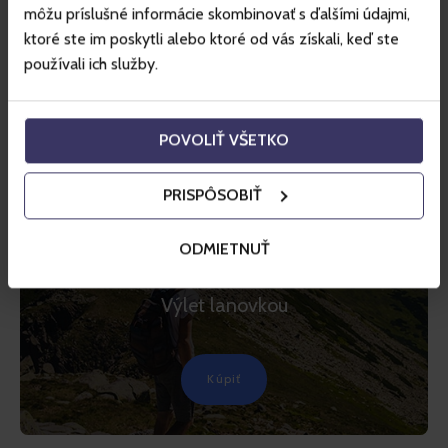
môžu príslušné informácie skombinovať s ďalšími údajmi,
ktoré ste im poskytli alebo ktoré od vás získali, keď ste
používali ich služby.
POVOLIŤ VŠETKO
PRISPÔSOBIŤ
TIP
JASNÁ
ODMIETNUŤ
Jasná – Chopok
Výlet lanovkou
Kúpiť