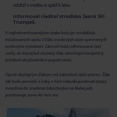
nádrži s vodou a späť k lesu.
Informoval riaditeľ strediska Jasná Jiří
Trumpeš.
V najfrekventovanejšom úseku bolo pri zvodidlách 
inštalovaných spolu 250ks zvodových stien spevnených 
oceľovými výstuhami. Zároveň bola odfrézovaná časť 
cesty, do ktorej bol uložený žľab umožňujúci bezpečný 
priechod obojživelníkov popod cestu.
Oproti obyčajným žľabom má žabochod väčší prierez. Žľab 
tak bude pevnejší a žaby v ňom nebudú pociťovať otrasy. 
Investícia do zriadenia žabochodov na Bielej púti 
predstavuje sumu 46-tisíc eur.