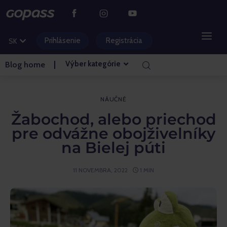
CS
PL
Prihlásenie
Registrácia
SK
HU
Výber kategórie
Blog home
HORSKÉ STREDISKÁ
VODNÉ PARKY
NÁUČNÉ
Žabochod, alebo priechod
GOLF
pre odvážne obojživelníky
na Bielej púti
ZÁBAVNÉ PARKY
11 NOVEMBRA, 2022
1 MIN
VSTUPENKY A ZÁŽITKY
BLOG HLAVNÁ STRÁNKA