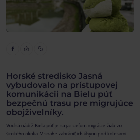
Inšpirácia
Náučné
Rozhovory
Recenzie
Horské stredisko Jasná
vybudovalo na prístupovej
komunikácii na Bielu púť
bezpečnú trasu pre migrujúce
obojživelníky.
Vodná nádrž Biela púť je na jar cieľom migrácie žiab zo 
širokého okolia. V snahe zabrániť ich úhynu pod kolesami 