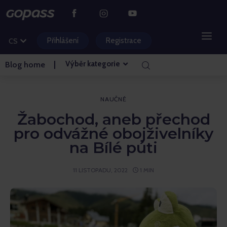
DE
PL
Přihlášení
Registrace
CS
HU
Výběr kategorie
Blog home
HORSKÁ STŘEDISKA
VODNÍ PARKY
NAUČNÉ
Žabochod, aneb přechod
GOLF
pro odvážné obojživelníky
na Bílé púti
ZÁBAVNÍ PARKY
11 LISTOPADU, 2022
1 MIN
VSTUPENKY A ZÁŽITKY
BLOG HLAVNÍ STRÁNKA