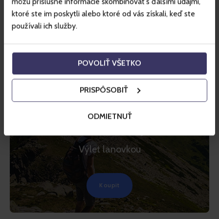
môžu príslušné informácie skombinovať s ďalšími údajmi,
ktoré ste im poskytli alebo ktoré od vás získali, keď ste
používali ich služby.
POVOLIŤ VŠETKO
PRISPÔSOBIŤ
TIP
JASNÁ
ODMIETNUŤ
Jasná – Chopok
Výlet lanovkou
Koupit