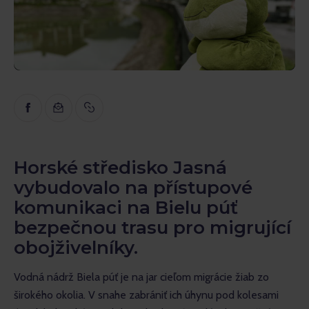
Inspirace
Naučné
Rozhovory
Recenze
Gopass Reality
Horské středisko Jasná
vybudovalo na přístupové
komunikaci na Bielu púť
bezpečnou trasu pro migrující
obojživelníky.
Vodná nádrž Biela púť je na jar cieľom migrácie žiab zo 
širokého okolia. V snahe zabrániť ich úhynu pod kolesami 