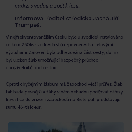
nádrži s vodou a zpět k lesu.
Informoval ředitel střediska Jasná Jiří
Trumpeš.
V nejfrekventovanějším úseku bylo u svodidel instalováno 
celkem 250ks svodných stěn zpevněných ocelovými 
výztuhami. Zároveň byla odfrézována část cesty, do níž 
byl uložen žlab umožňující bezpečný průchod 
obojživelníků pod cestou.
Oproti obyčejným žlabům má žabochod větší průřez. Žlab 
tak bude pevnější a žáby v něm nebudou pociťovat otřesy. 
Investice do zřízení žabochodů na Bielé púti představuje 
sumu 46-tisíc eur. 