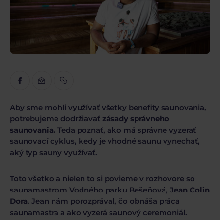
Inšpirácia
Náučné
Rozhovory
Recenzie
Aby sme mohli využívať všetky benefity saunovania,
potrebujeme dodržiavať
zásady správneho
saunovania.
Teda poznať, ako má správne vyzerať
saunovací cyklus, kedy je vhodné saunu vynechať,
aký typ sauny využívať.
Toto všetko a nielen to si povieme v rozhovore so
saunamastrom Vodného parku Bešeňová,
Jean Colin
Dora
. Jean nám porozprával, čo obnáša práca
saunamastra a ako vyzerá saunový ceremoniál.