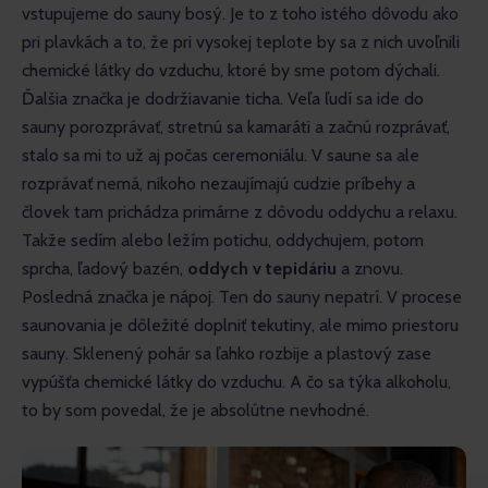
vstupujeme do sauny bosý. Je to z toho istého dôvodu ako 
pri plavkách a to, že pri vysokej teplote by sa z nich uvoľnili 
chemické látky do vzduchu, ktoré by sme potom dýchali. 
Ďalšia značka je dodržiavanie ticha. Veľa ľudí sa ide do 
sauny porozprávať, stretnú sa kamaráti a začnú rozprávať, 
stalo sa mi to už aj počas ceremoniálu. V saune sa ale 
rozprávať nemá, nikoho nezaujímajú cudzie príbehy a 
človek tam prichádza primárne z dôvodu oddychu a relaxu. 
Takže sedím alebo ležím potichu, oddychujem, potom 
sprcha, ľadový bazén, 
oddych v tepidáriu
 a znovu. 
Posledná značka je nápoj. Ten do sauny nepatrí. V procese 
saunovania je dôležité doplniť tekutiny, ale mimo priestoru 
sauny. Sklenený pohár sa ľahko rozbije a plastový zase 
vypúšťa chemické látky do vzduchu. A čo sa týka alkoholu, 
to by som povedal, že je absolútne nevhodné.