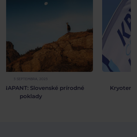
3 JÚLA, 2025
Kryoterapia: Vyskúšali sme si extrémny
chlad na vlastnej koži