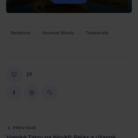
Bešeňová
Saunové Rituály
Tatralandia
29
PREVIOUS
Vysoké Tatry na bicykli: Relax a úžasné