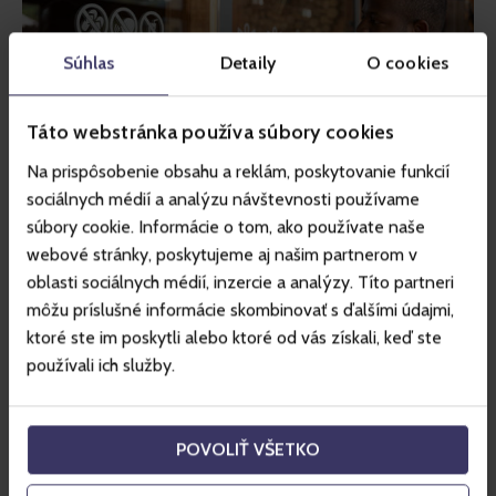
Súhlas
Detaily
O cookies
Táto webstránka používa súbory cookies
Na prispôsobenie obsahu a reklám, poskytovanie funkcií
sociálnych médií a analýzu návštevnosti používame
Jean, sáun poznáme niekoľko
súbory cookie. Informácie o tom, ako používate naše
typov a každá je niečím špecifická,
webové stránky, poskytujeme aj našim partnerom v
povedz nám niečo o rozdieloch
oblasti sociálnych médií, inzercie a analýzy. Títo partneri
medzi nimi.
môžu príslušné informácie skombinovať s ďalšími údajmi,
ktoré ste im poskytli alebo ktoré od vás získali, keď ste
Máme veľa typov sáun. V parnej saune je teplota nižšia, 
používali ich služby.
teda okolo 60 až 66 stupňov Celzia, ale vlhkosť je veľmi 
vysoká. Potom je biosauna, kde je teplota od 45 po 65 
stupňov Celzia, teda ešte nižšia. Infrasauna, kde teplota je 
POVOLIŤ VŠETKO
taktiež nižšia, ale tá funguje na inom princípe. No a 
tradičná fínska sauna, kde je teplota od 85 stupňov Celzia. 