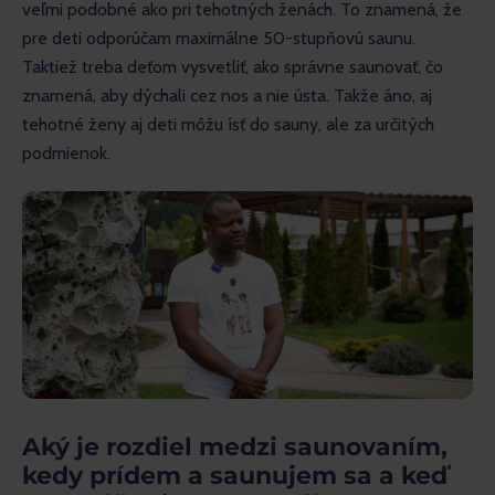
veľmi podobné ako pri tehotných ženách. To znamená, že 
pre deti odporúčam maximálne 50-stupňovú saunu. 
Taktiež treba deťom vysvetliť, ako správne saunovať, čo 
znamená, aby dýchali cez nos a nie ústa. Takže áno, aj 
tehotné ženy aj deti môžu ísť do sauny, ale za určitých 
podmienok.
Aký je rozdiel medzi saunovaním,
kedy prídem a saunujem sa a keď