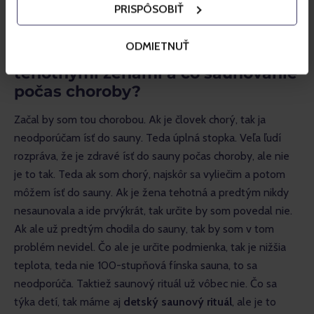
PRISPÔSOBIŤ
V nej sa odporúča ležať.
ODMIETNUŤ
Ako je to so saunou a deťmi či
tehotnými ženami a čo saunovanie
počas choroby?
Začal by som tou chorobou. Ak je človek chorý, tak ja 
neodporúčam ísť do sauny. Teda úplná stopka. Veľa ľudí 
rozpráva, že je zdravé ísť do sauny počas choroby, ale nie 
je to tak. Teda ak som chorý, najskôr sa vyliečim a potom 
môžem ísť do sauny. Ak je žena tehotná a predtým nikdy 
nesaunovala a ide prvýkrát, tak určite by som povedal nie. 
Ak ale už predtým chodila do sauny, tak by som v tom 
problém nevidel. Čo ale je určite podmienka, tak je nižšia 
teplota, teda nie 100-stupňová fínska sauna, to sa 
neodporúča. Taktiež saunový rituál už vôbec nie. Čo sa 
týka detí, tak máme aj 
detský saunový rituál
, ale je to 