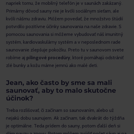
napriek tomu, že mobilný telefón je v saunách zakázaný. 
Primárny dôvod sauny nie je kvôli sociálnym sieťam, ale 
kvôli nášmu zdraviu. Môžem povedať, že množstvo štúdií 
potvrdilo pozitívne účinky saunovania na naše zdravie. S 
pomocou saunovania si môžeme vybudovať náš imunitný 
systém, kardiovaskulárny systém a v neposlednom rade 
saunovanie zlepšuje pokožku. Preto tu v saunovom svete 
robíme aj 
pílingové procedúry
, ktoré pomáhajú odstrániť 
zlé bunky a kožu máme jemnú ako malé deti.
Jean, ako často by sme sa mali
saunovať, aby to malo skutočne
účinok?
Treba rozlišovať, či začínam so saunovaním, alebo už 
nejakú dobu saunujem. Ak začínam, tak dvakrát do týždňa 
je optimálne. Teda prídem do sauny, potom ďalší deň si 
dám pauzu a znovu. Potom môžem zvýšiť počet sáun aj na 