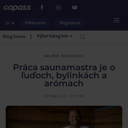
CS
PL
Prihlásenie
Registrácia
SK
HU
Výber kategórie
Blog home
HORSKÉ STREDISKÁ
VODNÉ PARKY
NÁUČNÉ
ROZHOVORY
Práca saunamastra je o
GOLF
ľuďoch, bylinkách a
arómach
ZÁBAVNÉ PARKY
10 MÁJA, 2024
13 MIN
VSTUPENKY A ZÁŽITKY
BLOG HLAVNÁ STRÁNKA