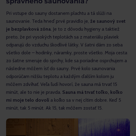
správneho saunovania?
Pri vstupe do sauny dostanem plachtu a tá slúži na 
saunovanie. Teda hneď prvé pravidlo je, 
že saunový svet 
je bezplavková zóna
. Je to z dôvodu hygieny a taktiež 
preto, že pri vysokých teplotách sa z materiálu plaviek 
odparujú do vzduchu škodlivé látky. V šatni dám zo seba 
všetko dole – hodinky, náramky, proste všetko. Moja cesta 
zo šatne smeruje do sprchy, kde sa poriadne osprchujem a 
následne môžem ísť do sauny. Prvé kolo saunovania 
odporúčam nižšiu teplotu a každým ďalším kolom ju 
môžem zdvíhať. Veľa ľudí hovorí, že sauna má trvať 15 
minút, ale to nie je pravda. 
Sauna má trvať toľko, koľko 
mi moje telo dovolí
 a koľko sa v nej cítim dobre. Keď 5 
minút, tak 5 minút. Ak 15, tak môžem zostať 15.