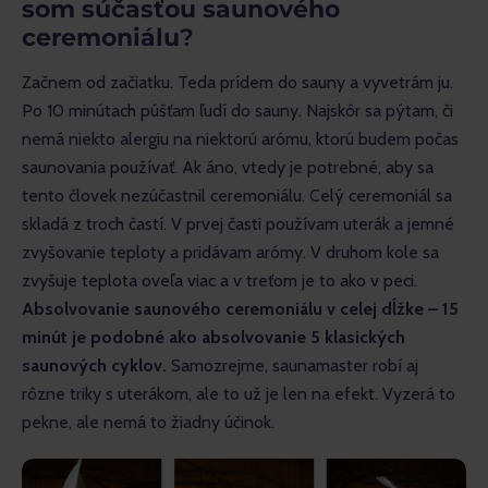
som súčasťou saunového
ceremoniálu
?
Začnem od začiatku. Teda prídem do sauny a vyvetrám ju. 
Po 10 minútach púšťam ľudí do sauny. Najskôr sa pýtam, či 
nemá niekto alergiu na niektorú arómu, ktorú budem počas 
saunovania používať. Ak áno, vtedy je potrebné, aby sa 
tento človek nezúčastnil ceremoniálu. Celý ceremoniál sa 
skladá z troch častí. V prvej časti používam uterák a jemné 
zvyšovanie teploty a pridávam arómy. V druhom kole sa 
zvyšuje teplota oveľa viac a v treťom je to ako v peci. 
Absolvovanie saunového ceremoniálu v celej dĺžke – 15 
minút je podobné ako absolvovanie 5 klasických 
saunových cyklov. 
Samozrejme, saunamaster robí aj 
rôzne triky s uterákom, ale to už je len na efekt. Vyzerá to 
pekne, ale nemá to žiadny účinok.