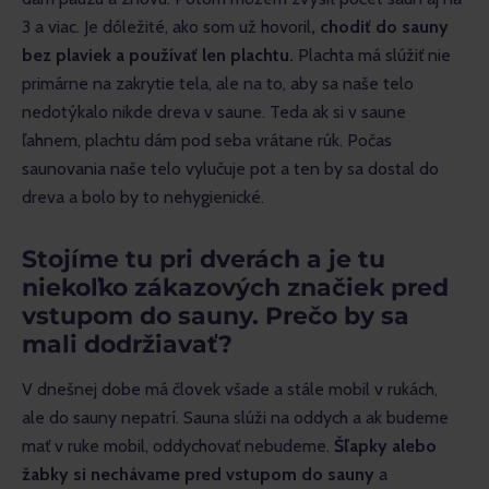
3 a viac. Je dôležité, ako som už hovoril
, chodiť do sauny 
bez plaviek a používať len plachtu.
 Plachta má slúžiť nie 
primárne na zakrytie tela, ale na to, aby sa naše telo 
nedotýkalo nikde dreva v saune. Teda ak si v saune 
ľahnem, plachtu dám pod seba vrátane rúk. Počas 
saunovania naše telo vylučuje pot a ten by sa dostal do 
dreva a bolo by to nehygienické.
Stojíme tu pri dverách a je tu
niekoľko zákazových značiek pred
vstupom do sauny. Prečo by sa
mali dodržiavať?
V dnešnej dobe má človek všade a stále mobil v rukách, 
ale do sauny nepatrí. Sauna slúži na oddych a ak budeme 
mať v ruke mobil, oddychovať nebudeme. 
Šľapky alebo 
žabky si nechávame pred vstupom do sauny
 a 