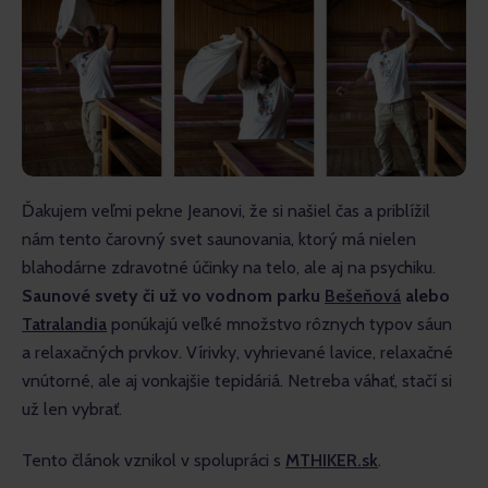
Ďakujem veľmi pekne Jeanovi, že si našiel čas a priblížil 
nám tento čarovný svet saunovania, ktorý má nielen 
blahodárne zdravotné účinky na telo, ale aj na psychiku. 
Saunové svety či už vo vodnom parku 
Bešeňová
 alebo 
Tatralandia
 ponúkajú veľké množstvo rôznych typov sáun 
a relaxačných prvkov. Vírivky, vyhrievané lavice, relaxačné 
vnútorné, ale aj vonkajšie tepidáriá. Netreba váhať, stačí si 
už len vybrať.
Tento článok vznikol v spolupráci s 
MTHIKER.sk
.