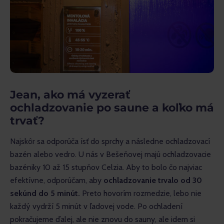
Jean, ako má vyzerať
ochladzovanie po saune a koľko má
trvať?
Najskôr sa odporúča ísť do sprchy a následne ochladzovací 
bazén alebo vedro. U nás v Bešeňovej majú ochladzovacie 
bazéniky 10 až 15 stupňov Celzia. Aby to bolo čo najviac 
efektívne, odporúčam, aby 
ochladzovanie trvalo od 30 
sekúnd do 5 minút.
 Preto hovorím rozmedzie, lebo nie 
každý vydrží 5 minút v ľadovej vode. Po ochladení 
pokračujeme ďalej, ale nie znovu do sauny, ale idem si 