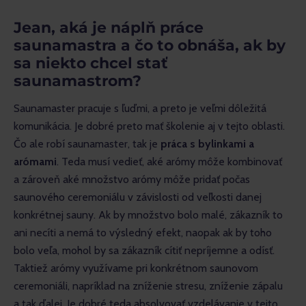
Jean, aká je náplň práce
saunamastra a čo to obnáša, ak by
sa niekto chcel stať
saunamastrom?
Saunamaster pracuje s ľuďmi, a preto je veľmi dôležitá 
komunikácia. Je dobré preto mať školenie aj v tejto oblasti. 
Čo ale robí saunamaster, tak je 
práca s bylinkami a 
arómami
. Teda musí vedieť, aké arómy môže kombinovať 
a zároveň aké množstvo arómy môže pridať počas 
saunového ceremoniálu v závislosti od veľkosti danej 
konkrétnej sauny. Ak by množstvo bolo malé, zákazník to 
ani necíti a nemá to výsledný efekt, naopak ak by toho 
bolo veľa, mohol by sa zákazník cítiť nepríjemne a odísť. 
Taktiež arómy využívame pri konkrétnom saunovom 
ceremoniáli, napríklad na zníženie stresu, zníženie zápalu 
a tak ďalej. Je dobré teda absolvovať vzdelávanie v tejto 