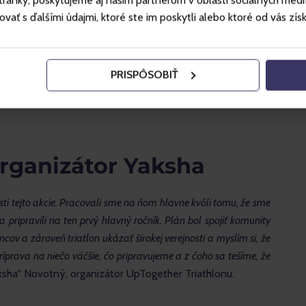
ánky, poskytujeme aj našim partnerom v oblasti sociálnych médií, 
ť s ďalšími údajmi, ktoré ste im poskytli alebo ktoré od vás získal
PRISPÔSOBIŤ
organizátor Yaksha
sti tejto akcie. Pracovali sme na ňom hlavne kvôli tomu, že sme 
a pripravili na ten prvý hlavný ročník. Plán bol spojiť komunity 
cov a zároveň triatlon ukázať širokej verejnosti a myslím si, že 
príprava na niečo väčšie, čo pripravujeme a z čoho sa tešíme, že 
aksha“ Novotný, organizátor UpTogether Triathlonu.