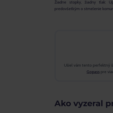
Žiadne stopky, žiadny tlak: U
predovšetkým o stmelenie komuni
Ušiel vám tento perfektný 
Gopass
pre viac
Ako vyzeral p