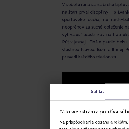
V sobotu ráno sa na brehu Liptovs
na štart prvej disciplíny – 
plávan
športového ducha, no nechýba
neoprénov za suché oblečenie na
vytrvalosť účastníkov na trati o
Púť v Jasnej . Finále patrilo behu
vlastnou hlavou. 
Beh z Bielej 
preveril každého triatlonistu.
Súhlas
Táto webstránka používa súb
Na prispôsobenie obsahu a reklám, 