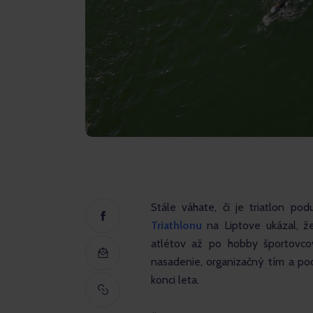
Stále váhate, či je triatlon pod
Triathlonu
 na Liptove ukázal, 
atlétov až po hobby športovcov,
nasadenie, organizačný tím a pod
konci leta.