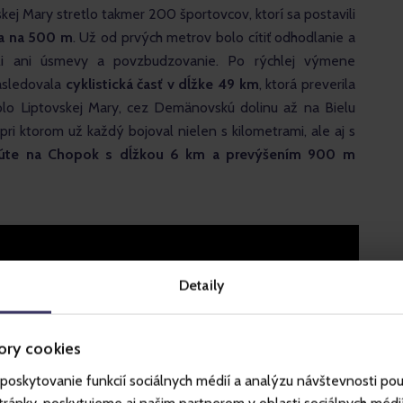
kej Mary stretlo takmer 200 športovcov, ktorí sa postavili 
ia na 500 m
. Už od prvých metrov bolo cítiť odhodlanie a 
li ani úsmevy a povzbudzovanie. Po rýchlej výmene 
sledovala 
cyklistická časť v dĺžke 49 km
, ktorá preverila 
kolo Liptovskej Mary, cez Demänovskú dolinu až na Bielu 
, pri ktorom už každý bojoval nielen s kilometrami, ale aj s 
Púte na Chopok s dĺžkou 6 km a prevýšením 900 m
Detaily
ory cookies
poskytovanie funkcií sociálnych médií a analýzu návštevnosti po