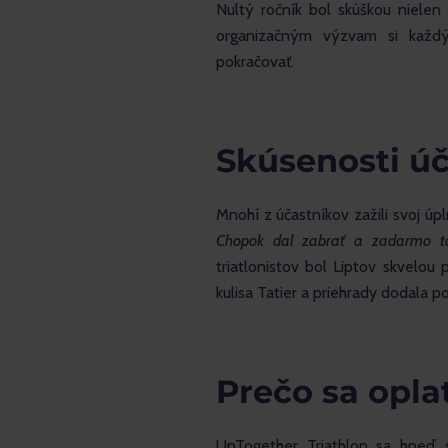
Nultý ročník bol skúškou nielen 
organizačným výzvam si každ
pokračovať.
Skúsenosti úč
Mnohí z účastníkov zažili svoj úpl
Chopok dal zabrať a zadarmo to
triatlonistov bol Liptov skvelou 
kulisa Tatier a priehrady dodala p
Prečo sa oplat
UpTogether Triathlon sa hneď s