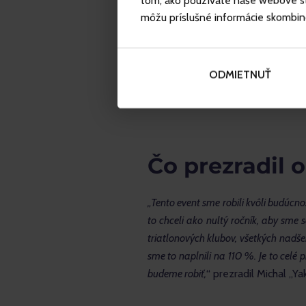
tom, ako používate naše webové str
môžu príslušné informácie skombinova
ODMIETNUŤ
Čo prezradil 
„Tento event sme robili kvôli budúcno
to chceli ako nultý ročník, aby sme s
triatlonových klubov, všetkých nadšen
sme to naplnili na 110 %. Je to celé 
budeme robiť,
“ prezradil Michal „Y