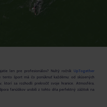
ujatie len pre profesionálov? Nultý ročník 
UpTogether 
že tento šport má čo ponúknuť každému: od skúsených 
 ktorí sa rozhodli prekročiť svoje hranice. Atmosféra, 
pora fanúšikov urobili z tohto dňa perfektný zážitok na 