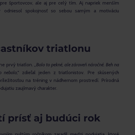
pre športovcov, ale aj pre celý tím. Aj napriek menším 
ý odniesol spokojnosť so sebou samým a motiváciu 
astníkov triatlonu
ne prvý triatlon. 
„Bolo to pekné, ale zároveň náročné. Beh na 
 nebolo,“
 zdieľal jeden z triatlonistov. Pre skúsených 
príležitosťou na tréning v nádhernom prostredí. Prírodná 
odujatiu zaujímavý charakter.
í prísť aj budúci rok
vojím nultým ročníkom zaradil medzi podujatia, ktoré 