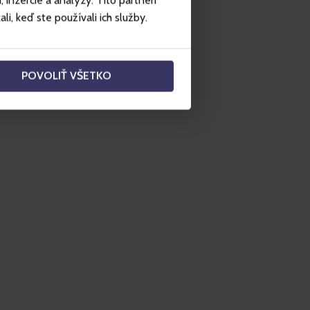
inzercie a analýzy. Títo partneri
i, keď ste používali ich služby.
POVOLIŤ VŠETKO