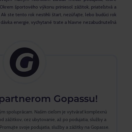
. Okrem športového výkonu priniesol zážitok, priateľstvá a 
k ste tento rok nestihli štart, nezúfajte, lebo budúci rok 
a dávka energie, vychytané trate a hlavne nezabudnuteľná 
 partnerom Gopassu!
ým spoluprácam. Našim cieľom je vytvárať komplexnú
d zážitkov, cez ubytovanie, až po podujatia, služby a
Promujte svoje podujatia, služby a zážitky na Gopasse.