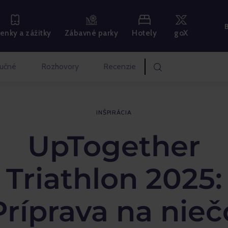
Hotely
goX
enky a zážitky
Zábavné parky
učné
Rozhovory
Recenzie
INŠPIRÁCIA
UpTogether
Triathlon 2025:
Príprava na nieč