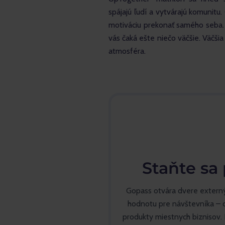
spájajú ľudí a vytvárajú komunitu
motiváciu prekonať samého seba. A
vás čaká ešte niečo väčšie. Väčši
atmosféra.
Staňte sa
Gopass otvára dvere extern
hodnotu pre návštevníka – o
produkty miestnych biznisov. 