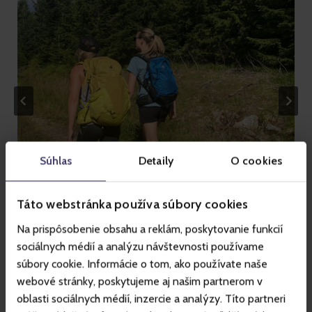
Súhlas
Detaily
O cookies
Táto webstránka používa súbory cookies
Na prispôsobenie obsahu a reklám, poskytovanie funkcií
sociálnych médií a analýzu návštevnosti používame
súbory cookie. Informácie o tom, ako používate naše
Spacer po typowych miejscach Karkonoszy przez Klínové 
webové stránky, poskytujeme aj našim partnerom v
búdy zachwyci każdego. Poczujesz tutaj, że świat na chwilę 
oblasti sociálnych médií, inzercie a analýzy. Títo partneri