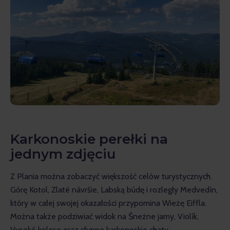
Karkonoskie perełki na
jednym zdjęciu
Z Plania można zobaczyć większość celów turystycznych. 
Górę Kotol, Zlaté návršie, Labską búdę i rozległy Medvedín, 
który w całej swojej okazałości przypomina Wieżę Eiffla. 
Można także podziwiać widok na Śneżne jamy, Violík, 
Vysoké koleso oraz słynne karkonoskie chaty.