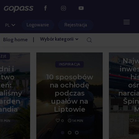
DE
CS
Logowanie
Rejestracja
PL
HU
Wybór kategorii
Blog home
EDU
OŚRODKI GÓRSKIE
ACJA
INS
ZJE
Najw
PARKI WODNE
INSPIRACJA
dni i
inwes
two
10 sposobów
hi
GOLF
eń:
na ochłodę
oś
PARKI ROZRYWKI
aliśmy
podczas
narci
arden
upałów na
Špin
BILETY I DOŚWIADCZENIA
andia
Liptowie
M
11 MIN
0
14 MIN
1
BLOG STRONA GŁÓWNA