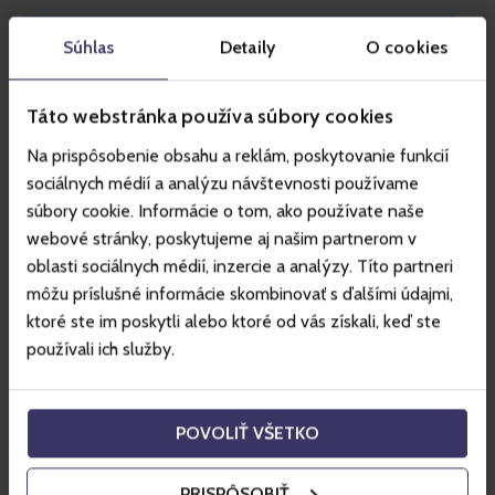
Súhlas
Detaily
O cookies
Táto webstránka používa súbory cookies
Na prispôsobenie obsahu a reklám, poskytovanie funkcií
sociálnych médií a analýzu návštevnosti používame
súbory cookie. Informácie o tom, ako používate naše
webové stránky, poskytujeme aj našim partnerom v
oblasti sociálnych médií, inzercie a analýzy. Títo partneri
môžu príslušné informácie skombinovať s ďalšími údajmi,
ktoré ste im poskytli alebo ktoré od vás získali, keď ste
používali ich služby.
INSPIRACJA
POVOLIŤ VŠETKO
Letni przewodnik po
kolejkach linowych w
PRISPÔSOBIŤ