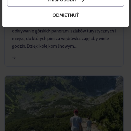
Tatrach Wysokich
0
10 MIN
ODMIETNUŤ
Lato w Tatrach Wysokich to idealny czas na
odkrywanie górskich panoram, szlaków turystycznych i
miejsc, do których piesza wędrówka zajęłaby wiele
godzin. Dzięki kolejkom linowym…