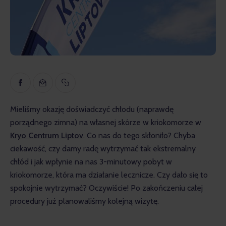
Inspiracja
Edukacyjny
Wywiady
Recenzje
Gopass Real Estate
Mieliśmy okazję doświadczyć chłodu (naprawdę 
porządnego zimna) na własnej skórze w kriokomorze w 
Kryo Centrum Liptov
. Co nas do tego skłoniło? Chyba 
ciekawość, czy damy radę wytrzymać tak ekstremalny 
chłód i jak wpłynie na nas 3-minutowy pobyt w 
kriokomorze, która ma działanie lecznicze. Czy dało się to 
spokojnie wytrzymać? Oczywiście! Po zakończeniu całej 
procedury już planowaliśmy kolejną wizytę.