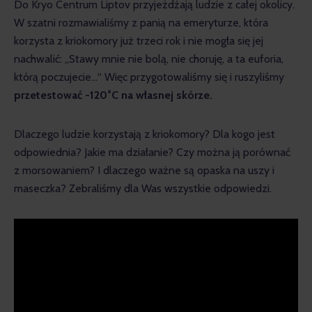
Do Kryo Centrum Liptov przyjeżdżają ludzie z całej okolicy. 
W szatni rozmawialiśmy z panią na emeryturze, która 
korzysta z kriokomory już trzeci rok i nie mogła się jej 
nachwalić: „Stawy mnie nie bolą, nie choruję, a ta euforia, 
którą poczujecie…“ Więc przygotowaliśmy się i ruszyliśmy 
przetestować -120°C na własnej skórze.
Dlaczego ludzie korzystają z kriokomory? Dla kogo jest 
odpowiednia? Jakie ma działanie? Czy można ją porównać 
z morsowaniem? I dlaczego ważne są opaska na uszy i 
maseczka? Zebraliśmy dla Was wszystkie odpowiedzi.