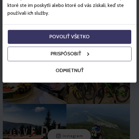
ktoré ste im poskytli alebo ktoré od vás získali, keď ste
používali ich služby.
POVOLIŤ VŠETKO
PRISPÔSOBIŤ
ODMIETNUŤ
Instagram