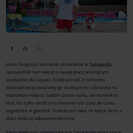
Inspiracja
Edukacyjny
Wywiady
Recenzje
Gopass Real Estate
Janko Gregocký, kierownik ratowników w 
Tatralandii
, 
opowiedział nam więcej o swojej pracy w kolejnym 
wywiadzie dla Gopass. Dzięki ponad 21-letniemu 
doświadczeniu uważamy go za eksperta i człowieka na 
właściwym miejscu. Ludzie często myślą, że ratownik to 
ktoś, kto tylko siedzi przy basenie i od czasu do czasu 
zagwiżdże w gwizdek. Prawda jest taka, że wiąże się to z 
dużo większą odpowiedzialnością.
Kiedy większość odwiedzających Tatralandię wciąż stoi w 