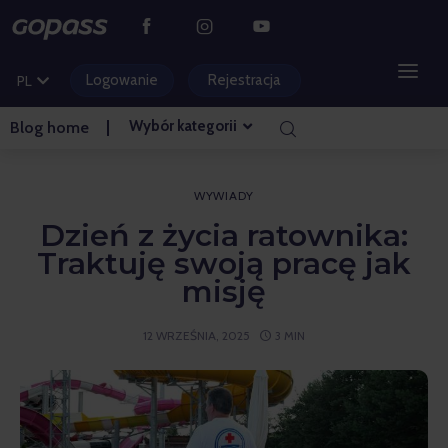
DE
CS
Logowanie
Rejestracja
PL
HU
Wybór kategorii
Blog home
OŚRODKI GÓRSKIE
PARKI WODNE
WYWIADY
Dzień z życia ratownika:
GOLF
Traktuję swoją pracę jak
misję
PARKI ROZRYWKI
12 WRZEŚNIA, 2025
3 MIN
BILETY I DOŚWIADCZENIA
BLOG STRONA GŁÓWNA