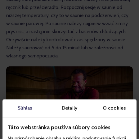
ręcznik lub prześcieradło. Rozpocznij sesję w saunie od 
niższej temperatury, czy to w saunie na podczerwień, czy 
w saunie parowej. Po saunie należy najpierw wziąć zimny 
prysznic, a następnie skorzystać z basenów chłodzących. 
Oczywiście należy kontrolować czas spędzony w saunie. 
Należy saunować od 5 do 15 minut lub w zależności od 
własnego samopoczucia.
Súhlas
Detaily
O cookies
Táto webstránka používa súbory cookies
Na prispôsobenie obsahu a reklám, poskytovanie funkcií