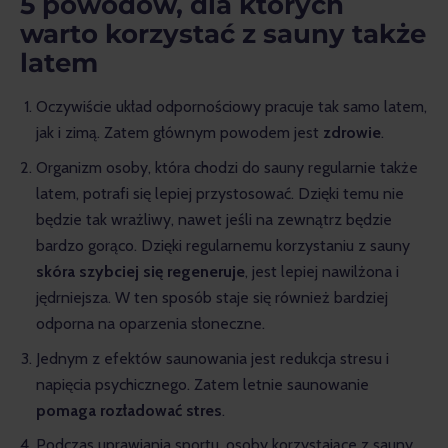
5 powodów, dla których
warto korzystać z sauny także
latem
Oczywiście układ odpornościowy pracuje tak samo latem,
jak i zimą. Zatem głównym powodem jest
zdrowie
.
Organizm osoby, która chodzi do sauny regularnie także
latem, potrafi się lepiej przystosować. Dzięki temu nie
będzie tak wrażliwy, nawet jeśli na zewnątrz będzie
bardzo gorąco. Dzięki regularnemu korzystaniu z sauny
skóra szybciej się regeneruje
, jest lepiej nawilżona i
jędrniejsza. W ten sposób staje się również bardziej
odporna na oparzenia słoneczne.
Jednym z efektów saunowania jest redukcja stresu i
napięcia psychicznego. Zatem letnie saunowanie
pomaga rozładować
stres
.
Podczas uprawiania sportu, osoby korzystające z sauny