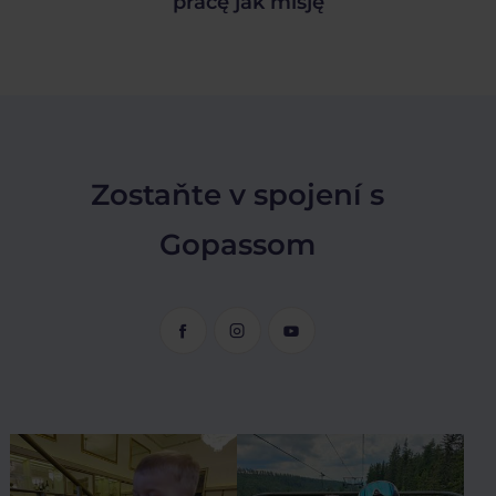
pracę jak misję
Zostaňte v spojení s
Gopassom