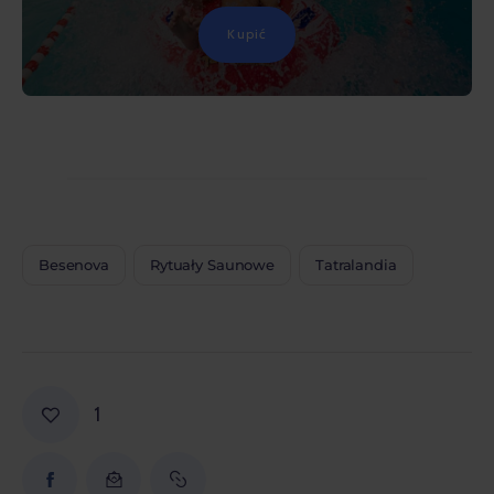
Kupić
Besenova
Rytuały Saunowe
Tatralandia
1