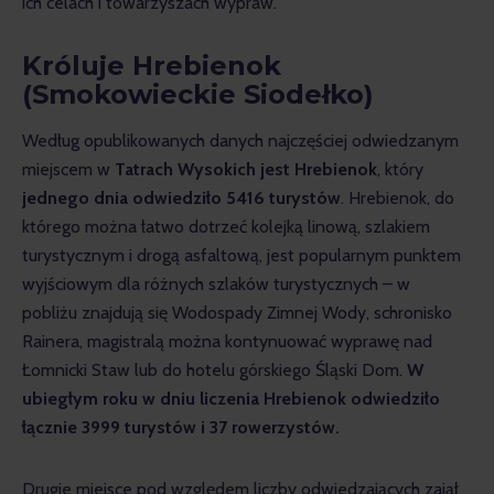
ich celach i towarzyszach wypraw.
Króluje Hrebienok
(Smokowieckie Siodełko)
Według opublikowanych danych najczęściej odwiedzanym 
miejscem w
 Tatrach Wysokich jest Hrebienok
, który 
jednego dnia odwiedziło 5416 turystów
. Hrebienok, do 
którego można łatwo dotrzeć kolejką linową, szlakiem 
turystycznym i drogą asfaltową, jest popularnym punktem 
wyjściowym dla różnych szlaków turystycznych – w 
pobliżu znajdują się Wodospady Zimnej Wody, schronisko 
Rainera, magistralą można kontynuować wyprawę nad 
Łomnicki Staw lub do hotelu górskiego Śląski Dom. 
W 
ubiegłym roku w dniu liczenia Hrebienok odwiedziło 
łącznie 3999 turystów i 37 rowerzystów.
Drugie miejsce pod względem liczby odwiedzających zajął 