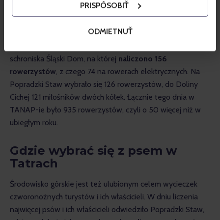
PRISPÔSOBIŤ
Tatry również dla rowerzystów
ODMIETNUŤ
Pozycję najpopularniejszej trasy rowerowej w Tatrach 
Wysokich obroniła trasa z Tatrzańskiej Polanki do hotelu – 
schroniska Śląski Dom, na której 
naliczono 156 
rowerzystów
, z czego 74 na rowerach elektrycznych. Na 
Popradzki Staw wybrało się 126 rowerzystów, do Doliny 
Cichej 121 miłośników dwóch kółek. Łącznie tego dnia w 
TANAP-ie było 935 rowerzystów, czyli o 50 więcej niż w 
ubiegłym roku.
Gdzie wybrać się z psem w
Tatrach
Środowisko górskie jest też ulubionym celem wycieczek 
czworonożnych turystów i ich właścicieli. W dniu liczenia 
najwięcej psów i ich właścicieli odwiedziło Popradzki Staw, 