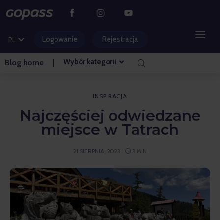
DE
CS
Logowanie
Rejestracja
PL
HU
Wybór kategorii
Blog home
OŚRODKI GÓRSKIE
PARKI WODNE
INSPIRACJA
Najczęściej odwiedzane
GOLF
miejsce w Tatrach
PARKI ROZRYWKI
21 SIERPNIA, 2023
3 MIN
BILETY I DOŚWIADCZENIA
BLOG STRONA GŁÓWNA