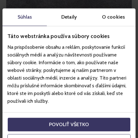
Súhlas
Detaily
O cookies
Táto webstránka používa súbory cookies
Na prispôsobenie obsahu a reklám, poskytovanie funkcií
sociálnych médií a analýzu návštevnosti používame
súbory cookie. Informácie o tom, ako používate naše
webové stránky, poskytujeme aj našim partnerom v
oblasti sociálnych médií, inzercie a analýzy. Títo partneri
môžu príslušné informácie skombinovať s ďalšími údajmi,
ktoré ste im poskytli alebo ktoré od vás získali, keď ste
používali ich služby.
POVOLIŤ VŠETKO