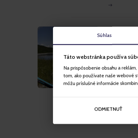
– Vélemények
– Gopass valóság
IHLET
Súhlas
A legs
Bringa
Táto webstránka používa súb
Jasná nemcsak 
Na prispôsobenie obsahu a reklám, 
szerelmeseinek
tom, ako používate naše webové str
kerékpárutak v
môžu príslušné informácie skombinova
útvonalak kezd
Összegyűjtöttü
egy aktív nyár
ODMIETNUŤ