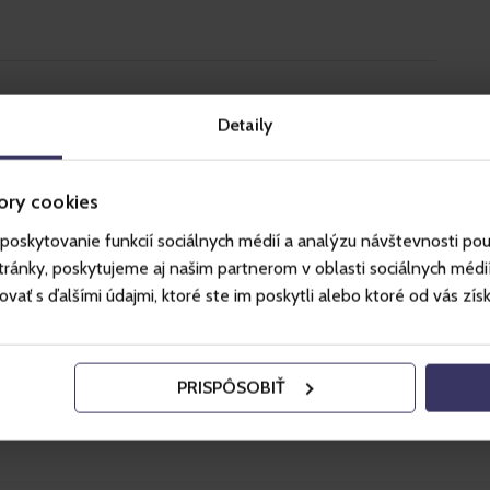
Detaily
zebb kerékpárutak Jasnán:
túrák az Alacsony Tátrában
ory cookies
a síelők és a túrázók paradicsoma, hanem a kerékpározás
poskytovanie funkcií sociálnych médií a analýzu návštevnosti po
 is tökéletes úti cél. Az Alacsony Tátra szívében változatos
ánky, poskytujeme aj našim partnerom v oblasti sociálnych médií, 
árják a látogatókat: festői panorámák, friss hegyi levegő és
ť s ďalšími údajmi, ktoré ste im poskytli alebo ktoré od vás získal
őknek és tapasztalt bringásoknak egyaránt.
k azokat a túrákat, amelyek ideális választást jelentenek
i bringás kikapcsolódáshoz Jasnán. Zadné vody – Vrbické…
PRISPÔSOBIŤ