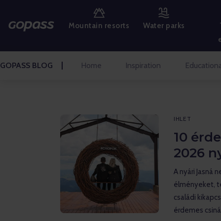
HEGYI ÜDÜLŐKÖZPONTOK
Mountain resorts
Water parks
AQUAPARKOK
GOLF
GOPASS BLOG
Home
Inspiration
Educationa
VIDÁMPARKOK
BELÉPŐK ÉS ÉLMÉNYEK
IHLET
BLOG KEZDŐLAPJA
10 érde
2026 n
– Ihlet
A nyári Jasná n
– Nevelési
élményeket, t
családi kikapcs
– Interjúk
érdemes csiná