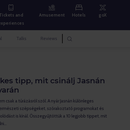
Hotels
goX
Tickets and
Amusement
experiences
l
Talks
Reviews
kes tipp, mit csinálj Jasnán
yarán
em csak a túrázásról szól. A nyár Jasnán különleges
ermészeti szépségeket, szórakoztató programokat és
olódást is kínál. Összegyűjtöttük a 10 legjobb tippet, mit
lni…