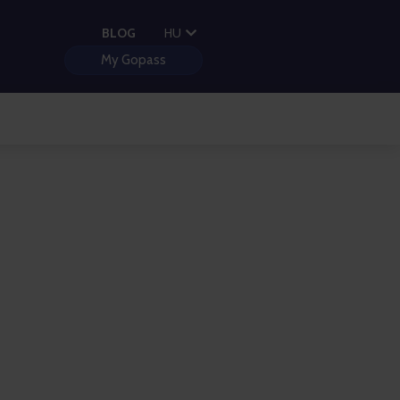
CS
BLOG
HU
PL
My Gopass