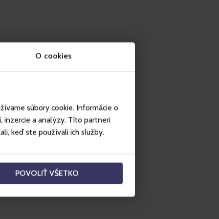
O cookies
užívame súbory cookie. Informácie o
inzercie a analýzy. Títo partneri
i, keď ste používali ich služby.
POVOLIŤ VŠETKO