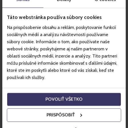
Táto webstránka používa súbory cookies
LEHRREICH
Grundregeln des Wintertourismus
Na prispôsobenie obsahu a reklám, poskytovanie funkcií
sociálnych médií a analýzu návštevnosti používame
Der Wintertourismus und die damit verbundene märchenhaft
súbory cookie. Informácie o tom, ako používate naše
verschneite Landschaft bringen uns viele Freuden und schöne
webové stránky, poskytujeme aj našim partnerom v
Erlebnisse. Die winterlichen Bedingungen können jedoch
oblasti sociálnych médií, inzercie a analýzy. Títo partneri
manchmal lästig sein, daher ist es wichtig, nichts zu…
môžu príslušné informácie skombinovať s ďalšími údajmi,
ktoré ste im poskytli alebo ktoré od vás získali, keď ste
používali ich služby.
POVOLIŤ VŠETKO
PRISPÔSOBIŤ
Stay in touch with Gopass