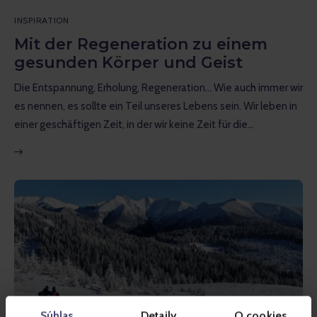
Inspiration
INSPIRATION
Lehrreich
Mit der Regeneration zu einem
gesunden Körper und Geist
Gespräche
Die Entspannung, Erholung, Regeneration... Wie auch immer wir
Bewertungen
es nennen, es sollte ein Teil unseres Lebens sein. Wir leben in
einer geschäftigen Zeit, in der wir keine Zeit für die…
Gopass Real Estate
Súhlas
Detaily
O cookies