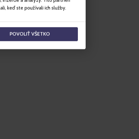
inzercie a analýzy. Títo partneri
i, keď ste používali ich služby.
POVOLIŤ VŠETKO