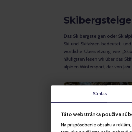
Skibergsteig
Das Skibergsteigen oder Skialp
Ski und Skifahren bedeutet, und 
wörtliche Übersetzung wie „Skib
häufigsten lesen wir über das Sk
alpinen Wintersport, der von Jahr
Súhlas
Táto webstránka používa súb
Na prispôsobenie obsahu a reklám, 