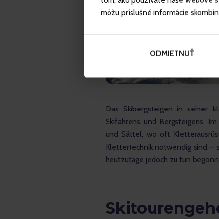
tom, ako používate naše webové str
môžu príslušné informácie skombinova
ODMIETNUŤ
Das Skibergsteigen in seiner 
Skifahrens und Bergsteigens. Im 
und Sättel, wo oft Kletterausrüs
Klettertechnik notwendig sind – 
heutzutage jedoch zu tun begonne
Skitourengeh