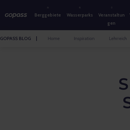
BERGGEBIETE
Berggebiete
Wasserparks
Veranstaltun
WASSERPARKS
gen
GOLF
GOPASS BLOG
Home
Inspiration
Lehrreich
VERGNÜGUNGSPARKS
VERANSTALTUNGEN
S
BLOG HOME
Inspiration
Lehrreich
Gespräche