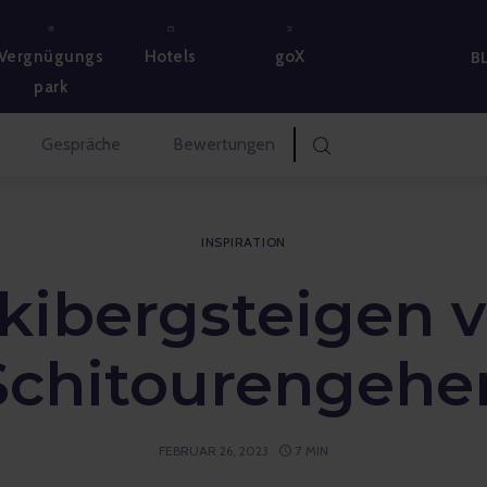
Vergnügungs
Hotels
goX
B
park
Gespräche
Bewertungen
INSPIRATION
kibergsteigen v
Schitourengehe
FEBRUAR 26, 2023
7 MIN