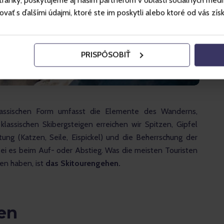
ánky, poskytujeme aj našim partnerom v oblasti sociálnych médií, 
ť s ďalšími údajmi, ktoré ste im poskytli alebo ktoré od vás získal
PRISPÔSOBIŤ
klassischen Form umfasst die Elemente des Wanderns, 
klassischen Skibergsteigen erreichen wir Spitzen, Gipfel 
tung (Katzen, Seile, Eispickel) und die Beherrschung der 
sei es beim Auf- oder Abstieg. Was die meisten Touristen 
n haben, ist 
das Skitourengehen. 
en