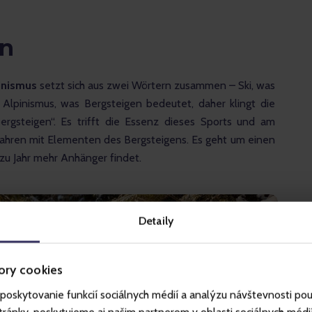
en
inismus 
setzt sich aus zwei Wörtern zusammen – Ski, was 
Alpinismus, was Bergsteigen bedeutet, daher klingt die 
ergsteigen“. Es trifft die Essenz dieses Sports und am 
ifahren mit Elementen des Bergsteigens. Es geht um einen 
 zu Jahr mehr Anhänger findet.
Detaily
ory cookies
poskytovanie funkcií sociálnych médií a analýzu návštevnosti po