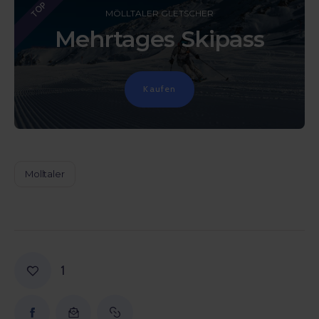
TOP
MÖLLTALER GLETSCHER
Mehrtages Skipass
Kaufen
Molltaler
1