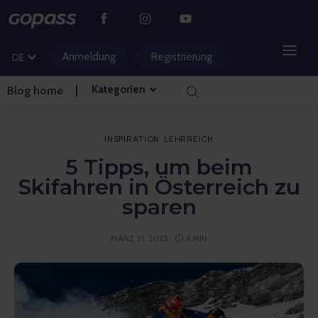
CS
PL
Anmeldung
Registrierung
DE
HU
Kategorien
Blog home
BERGGEBIETE
WASSERPARKS
INSPIRATION
LEHRREICH
5 Tipps, um beim
GOLF
Skifahren in Österreich zu
sparen
VERGNÜGUNGSPARKS
MÄRZ 21, 2025
4 MIN
VERANSTALTUNGEN
BLOG HOME