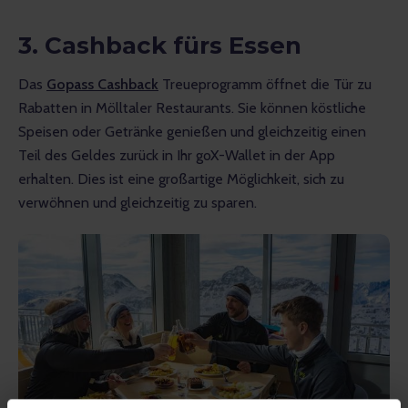
3.
Cashback fürs Essen
Das 
Gopass Cashback
 Treueprogramm öffnet die Tür zu 
Rabatten in Mölltaler Restaurants. Sie können köstliche 
Speisen oder Getränke genießen und gleichzeitig einen 
Teil des Geldes zurück in Ihr goX-Wallet in der App 
erhalten. Dies ist eine großartige Möglichkeit, sich zu 
verwöhnen und gleichzeitig zu sparen.