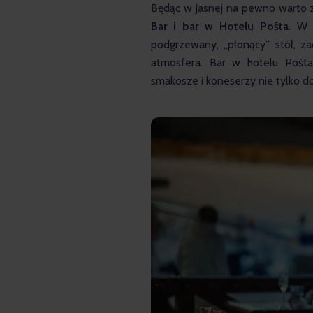
Będąc w Jasnej na pewno warto z
Bar i bar w Hotelu Pošta
. W 
podgrzewany, „płonący” stół, z
atmosfera. Bar w hotelu Pošt
smakosze i koneserzy nie tylko do