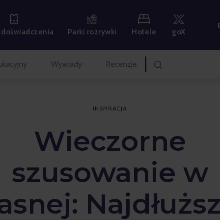
Hotele
goX
 i doświadczenia
Parki rozrywki
ukacyjny
Wywiady
Recenzje
INSPIRACJA
Wieczorne
szusowanie w
asnej: Najdłużs