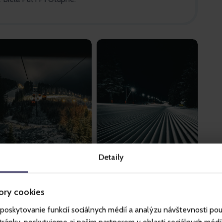
Detaily
ory cookies
poskytovanie funkcií sociálnych médií a analýzu návštevnosti po
ółów technicznych