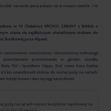
ośrodek narciarski Jasna pokaże się w nowym świetle. I to 
azdowa
nr 10 Chaletová 
VRCHOL ZÁBAVY
 z Brhlísk
o 
mym stanie się najdłuższym oświetlonym stokiem do 
pie Środkowej poza Alpami.
st zastosowanie nowoczesnej i ekonomicznej technologii 
z powodzeniem przetestowało w górskim ośrodku 
 Biela Pút i łącznikiem Happy End, nowa trasa będzie 
i 4,3 km oświetlonych stoków do nocnej jazdy na nartach, 
wie kolejki linowe i dwa wyciągi saneczkowe.
ej jazdy na nartach możesz bezpłatnie zaparkować na
 Biela Púť i P1 Otupné.