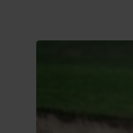
Recenzje
Gopass Real Estate