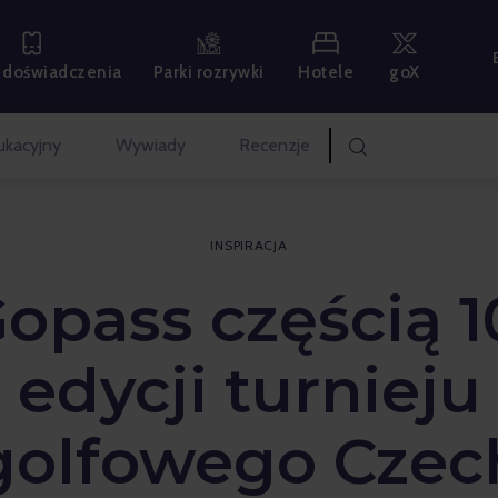
Hotele
goX
 i doświadczenia
Parki rozrywki
ukacyjny
Wywiady
Recenzje
INSPIRACJA
opass częścią 1
edycji turnieju
golfowego Czec