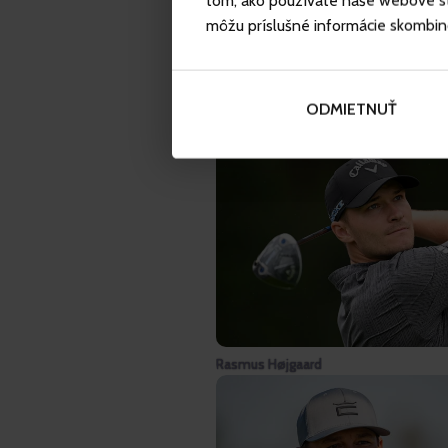
tom, ako používate naše webové str
môžu príslušné informácie skombinova
ODMIETNUŤ
Luke Donald
Rasmus Højgaard