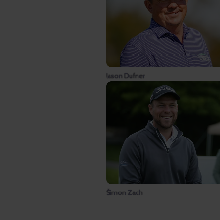
Jason Dufner
Šimon Zach