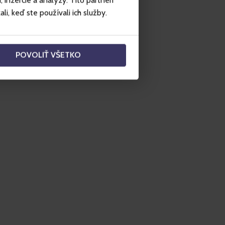
inzercie a analýzy. Títo partneri
i, keď ste používali ich služby.
POVOLIŤ VŠETKO