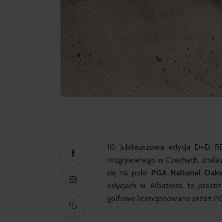
10. jubileuszowa edycja D+D R
rozgrywanego w Czechach, znalazł
się na pole 
PGA National Oak
edycjach w Albatross, to presti
golfowe licencjonowane przez PG