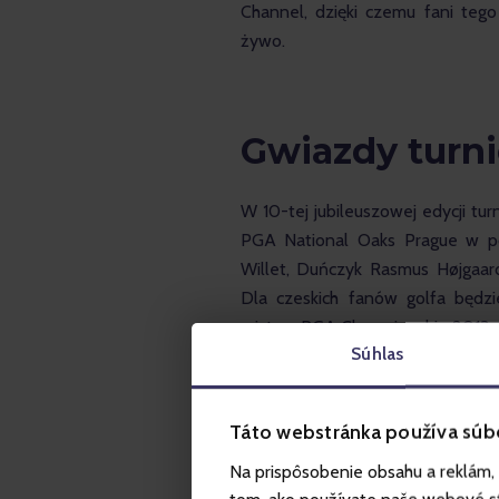
Channel, dzięki czemu fani teg
żywo.
Gwiazdy turni
W 10-tej jubileuszowej edycji tur
PGA National Oaks Prague w po
Willet, Duńczyk Rasmus Højgaard
Dla czeskich fanów golfa będz
mistrza PGA Championship 2013.
Súhlas
Táto webstránka používa súb
Na prispôsobenie obsahu a reklám, 