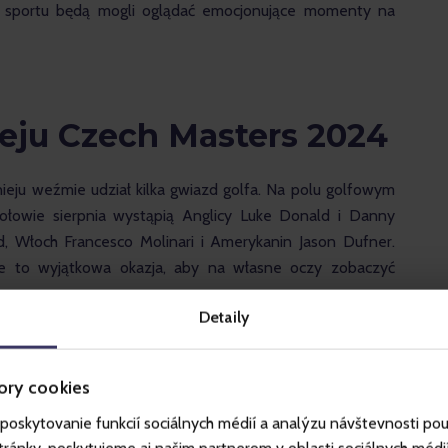
o sportu będą mogli oglądać emocjonujące momenty na 
eju Czech Masters 2024
nieju weźmie udział kilka gwiazd golfa. Na polu golfowym 
łowie sierpnia wystąpią Anglicy Luke Donald i Danny 
, Włoch Francesco Molinari i Amerykanin Jason Dufner. 
ie to wyjątkowa okazja, aby na własne oczy zobaczyć 
Detaily
ory cookies
poskytovanie funkcií sociálnych médií a analýzu návštevnosti po