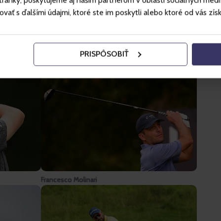
ánky, poskytujeme aj našim partnerom v oblasti sociálnych médií, 
ť s ďalšími údajmi, ktoré ste im poskytli alebo ktoré od vás získal
PRISPÔSOBIŤ
Danny Willett
Francesco Molinari