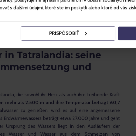
ánky, poskytujeme aj našim partnerom v oblasti sociálnych médií, 
ť s ďalšími údajmi, ktoré ste im poskytli alebo ktoré od vás získal
PRISPÔSOBIŤ
in Tatralandia: seine
sammensetzung und
andia, die sowohl ihr Herz als auch ihre treibende Kraft 
on
mehr als 2.500 m und ihre Temperatur beträgt 60,7 
lwasser zu genießen, wird es auf eine angemessene 
es Erdwärmewassers beträgt etwa 27.000 Jahre und geht 
Der Ursprung des Wassers liegt in den Ausläufern der 
sches Wasser und Wasser aus dem Schmelzen von 