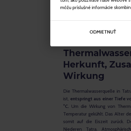
tom, ako používate naše webové str
môžu príslušné informácie skombinova
ODMIETNUŤ
Thermalwasser 
Herkunft, Zu
Wirkung
Die Thermalwasserquelle in Tatral
ist, 
entspringt aus einer Tiefe v
°C.
 Um die Wirkung von Therma
Temperatur gekühlt. Das Alter d
somit auf die Eiszeit zurück. 
Niederen Tatra. Atmosphäri