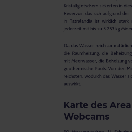
Kristallgletschern sickerten in die
Reservoir, das sich aufgrund de
in Tatralandia ist wirklich star
jederzeit mit bis zu 5.253 kg Miner
Da das Wasser
 reich an natürlic
die Raumheizung, die Beheizun
mit Meerwasser, die Beheizung v
geothermische Pools. Von den Min
reichsten, wodurch das Wasser s
auswirkt.
Karte des Area
Webcams
30 Wasserrutschen, 14 Schwimm