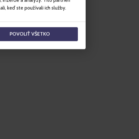
inzercie a analýzy. Títo partneri
i, keď ste používali ich služby.
POVOLIŤ VŠETKO