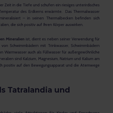
ser Zeit in die Tiefe und schufen ein riesiges unterirdisches 
r Temperatur des Erdkerns erwärmte.  Das Thermalwasser 
k mineralisiert – in seinen Thermalbecken befinden sich 
alien, die sich positiv auf Ihren Körper auswirken.
hen Mineralien 
ist, dient es neben seiner Verwendung für 
g von Schwimmbädern mit Trinkwasser, Schwimmbädern 
on Warmwasser auch als Füllwasser für außergewöhnliche 
eralien sind Kalzium, Magnesium, Natrium und Kalium am 
ich positiv auf den Bewegungsapparat und die Atemwege 
ls Tatralandia und
bäder, viele Attraktionen für Kinder und Erwachsene 