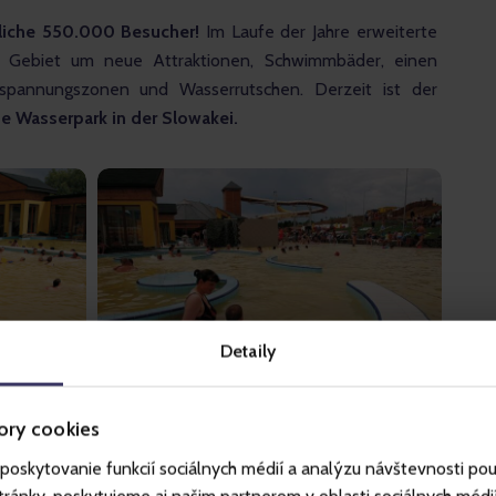
liche 550.000 Besucher! 
Im Laufe der Jahre erweiterte 
s Gebiet um neue Attraktionen, Schwimmbäder, einen 
tspannungszonen und Wasserrutschen. Derzeit ist der 
e Wasserpark in der Slowakei.
Detaily
ory cookies
poskytovanie funkcií sociálnych médií a analýzu návštevnosti po