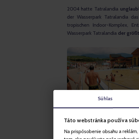
2004 hatte Tatralandia 
unglaub
der Wasserpark Tatralandia da
tropischen Indoor-Komplex, En
Wasserpark Tatralandia 
der größt
Súhlas
Táto webstránka používa súb
Na prispôsobenie obsahu a reklám, 