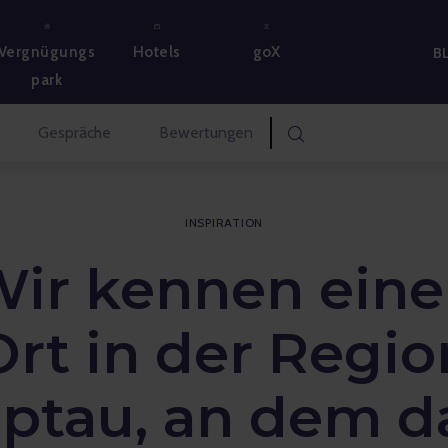
Vergnügungs
Hotels
goX
B
park
Gespräche
Bewertungen
INSPIRATION
ir kennen ein
Ort in der Regio
iptau, an dem d