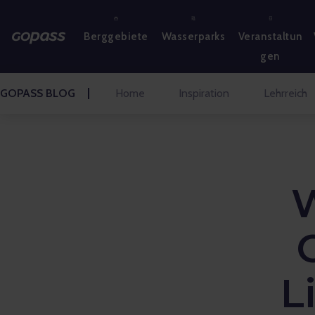
BERGGEBIETE
Berggebiete
Wasserparks
Veranstaltun
WASSERPARKS
gen
GOLF
GOPASS BLOG
Home
Inspiration
Lehrreich
VERGNÜGUNGSPARKS
VERANSTALTUNGEN
W
BLOG HOME
Inspiration
Lehrreich
L
Gespräche