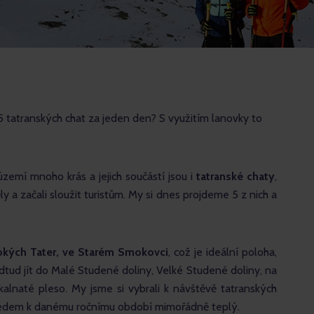
5 tatranských chat za jeden den? S využitím lanovky to 
emí mnoho krás a jejich součástí jsou i 
tatranské chaty
, 
y a začali sloužit turistům. My si dnes projdeme 5 z nich a 
okých Tater, ve Starém Smokovci
, což je ideální poloha, 
dtud jít do Malé Studené doliny, Velké Studené doliny, na 
kalnaté pleso. My jsme si vybrali k návštěvě tatranských 
hledem k danému ročnímu období mimořádně teplý.