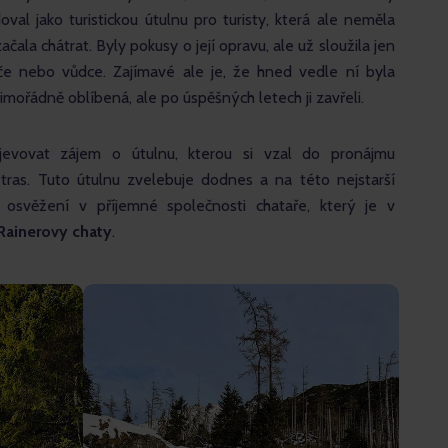
doval jako turistickou útulnu pro turisty, která ale neměla 
čala chátrat. Byly pokusy o její opravu, ale už sloužila jen 
če nebo vůdce. Zajímavé ale je, že hned vedle ní byla 
ořádně oblíbená, ale po úspěšných letech ji zavřeli.
evovat zájem o útulnu, kterou si vzal do pronájmu 
tras. Tuto útulnu zvelebuje dodnes a na této nejstarší 
osvěžení v příjemné společnosti chataře, který je v 
ainerovy chaty
.