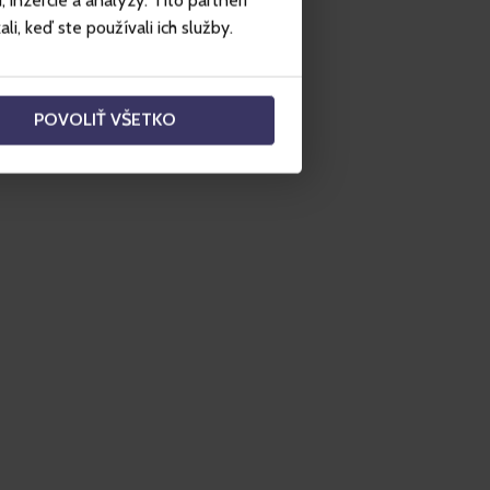
inzercie a analýzy. Títo partneri
i, keď ste používali ich služby.
POVOLIŤ VŠETKO