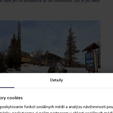
étě zase jet na koloběžce až do Smokovce, což je po delší 
Detaily
ory cookies
poskytovanie funkcií sociálnych médií a analýzu návštevnosti po