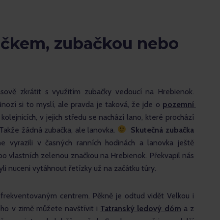
vláčkem, zubačkou nebo
sově zkrátit s využitím zubačky vedoucí na Hrebienok. 
ozí si to myslí, ale pravda je taková, že jde o 
pozemní 
 kolejnicích, v jejich středu se nachází lano, které prochází 
Takže žádná zubačka, ale lanovka. 
Skutečná zubačka 
e vyrazili v časných ranních hodinách a lanovka ještě 
po vlastních zelenou značkou na Hrebienok. Překvapil nás 
li nuceni vytáhnout řetízky už na začátku túry.
 frekventovaným centrem. Pěkně je odtud vidět Velkou i 
ho v zimě můžete navštívit i 
Tatranský ledový dóm
 a z 