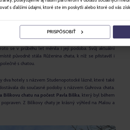
ánky, poskytujeme aj našim partnerom v oblasti sociálnych médií, 
ť s ďalšími údajmi, ktoré ste im poskytli alebo ktoré od vás získal
PRISPÔSOBIŤ
 se dostáváme na první chatu s názvem Bilíkova. Tato 
oto se v průběhu let měnila i její podoba. Svůj aktuální 
stě původně stála Růženina chata, k níž se přistavěl i 
společně s chatou. 
y dva hotely s názvem Studenopotocké lázně, které také 
 dostávala do současné podoby s názvem Guhrova chata. 
a Bilíkovu chatu na počest Pavla Bilíka
, který byl během 
 popraven. Z Bilíkovy chaty je krásný výhled na Malou a 