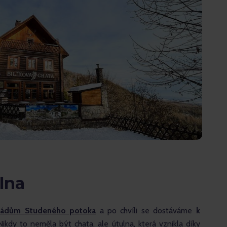
lna
ádům Studeného potoka
 a po chvíli se dostáváme 
k 
ikdy to neměla být chata, ale útulna, která vznikla díky 