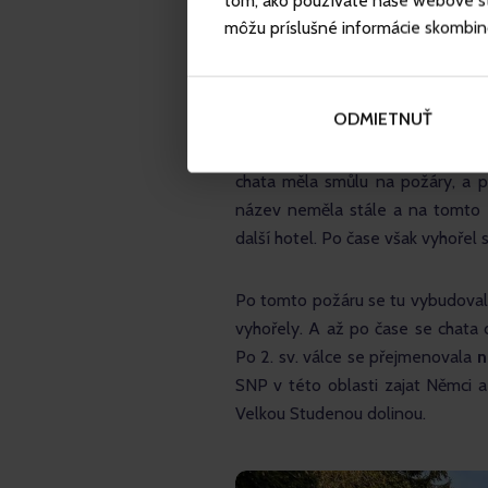
tom, ako používate naše webové str
môžu príslušné informácie skombinova
Bilíkova chata
ODMIETNUŤ
Krátkou procházkou z Hrebienku
chata měla smůlu na požáry, a pr
název neměla stále a na tomto mí
další hotel. Po čase však vyhořel 
Po tomto požáru se tu vybudoval
vyhořely. A až po čase se chata
Po 2. sv. válce se přejmenovala 
n
SNP v této oblasti zajat Němci a
Velkou Studenou dolinou.