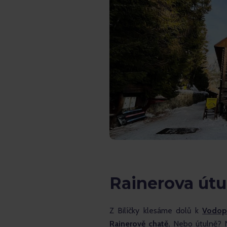
Rainerova útu
Z Bilíčky klesáme dolů k 
Vodop
Rainerově chatě. 
Nebo útulně? N