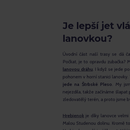
Je lepší jet 
lanovkou?
Úvodní část naší trasy se dá ča
Počkat, je to opravdu zubačka? Mn
lanovou dráhu
. I když se jede po
pohonem v horní stanici lanovky. 
jede na Štrbské Pleso
. My jsm
nejezdila, takže začínáme šlapat 
zledovatělý terén, a proto jsme by
Hrebienok
je díky lanovce velmi
Malou Studenou dolinu. Kromě to