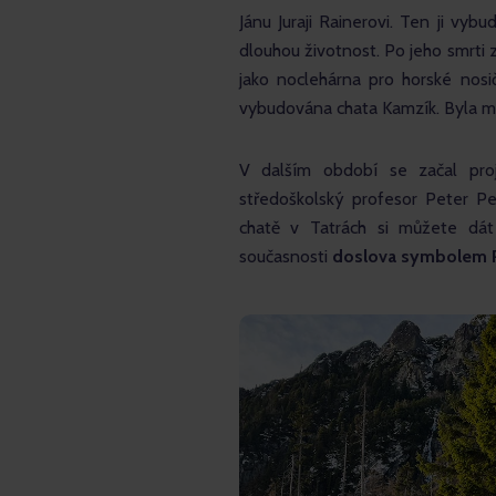
Jánu Juraji Rainerovi. Ten ji vybu
dlouhou životnost. Po jeho smrti za
jako noclehárna pro horské nosi
vybudována chata Kamzík. Byla mim
V dalším období se začal proj
středoškolský profesor Peter Pe
chatě v Tatrách si můžete dát 
současnosti 
doslova symbolem R