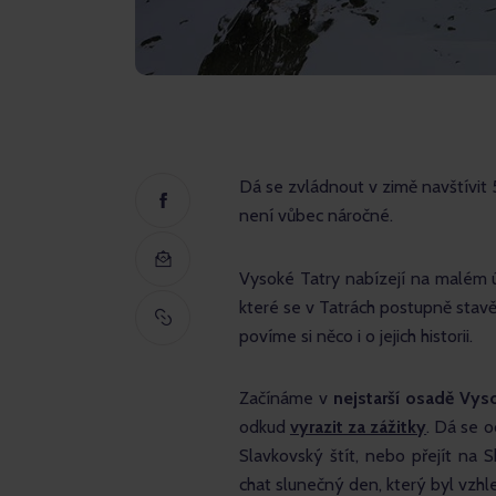
Dá se zvládnout v zimě navštívit 
není vůbec náročné.
Vysoké Tatry nabízejí na malém úz
které se v Tatrách postupně stavěl
povíme si něco i o jejich historii.
Začínáme v 
nejstarší osadě Vys
odkud 
vyrazit za zážitky
. Dá se o
Slavkovský štít, nebo přejít na S
chat slunečný den, který byl vz