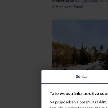
Hrebienku se dá i 
sáňkovat
. V l
túře celkem lákavé.
Súhlas
Táto webstránka používa súb
Na prispôsobenie obsahu a reklám, 