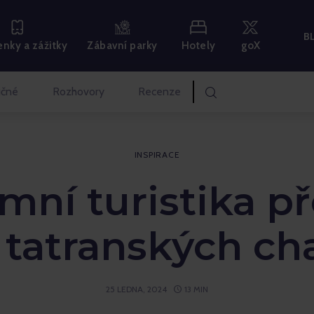
B
Hotely
goX
nky a zážitky
Zábavní parky
čné
Rozhovory
Recenze
INSPIRACE
mní turistika p
 tatranských ch
25 LEDNA, 2024
13 MIN