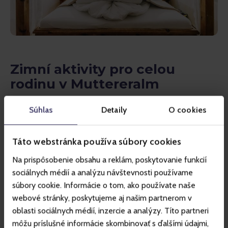
Zimní aktivity pro celou
rodinu v Muttereralm
Středisko nabízí také další zimní aktivity:
Súhlas
Detaily
O cookies
Sáně:
Vyhrazená sáňkařská dráha pro děti i dospělé.
Táto webstránka používa súbory cookies
Snowboarding:
Freestyle park pro snowboardisty.
Na prispôsobenie obsahu a reklám, poskytovanie funkcií
Zimní turistika:
Krásné upravené trasy zasněženým
sociálnych médií a analýzu návštevnosti používame
alpským lesem.
súbory cookie. Informácie o tom, ako používate naše
Půjčovna:
V Boerse platí s Gopassem 10% sleva na
webové stránky, poskytujeme aj našim partnerom v
půjčení vybavení.
oblasti sociálnych médií, inzercie a analýzy. Títo partneri
môžu príslušné informácie skombinovať s ďalšími údajmi,