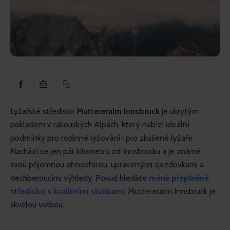
Inspirace
Naučné
Rozhovory
Recenze
Gopass Reality
Lyžařské středisko 
Muttereralm Innsbruck
 je ukrytým 
pokladem v rakouských Alpách, který nabízí ideální 
podmínky pro rodinné lyžování i pro zkušené lyžaře. 
Nachází se jen pár kilometrů od Innsbrucku a je známé 
svou příjemnou atmosférou, upravenými sjezdovkami a 
dechberoucími výhledy. Pokud hledáte 
méně přeplněné 
středisko s kvalitními službami
, Muttereralm Innsbruck je 
skvělou volbou.