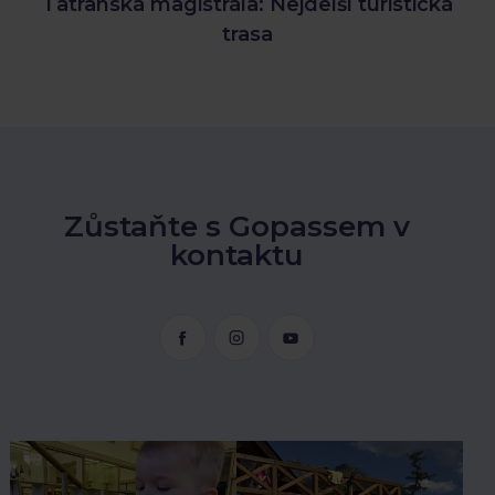
Tatranská magistrála: Nejdelší turistická
trasa
Zůstaňte s Gopassem v
kontaktu