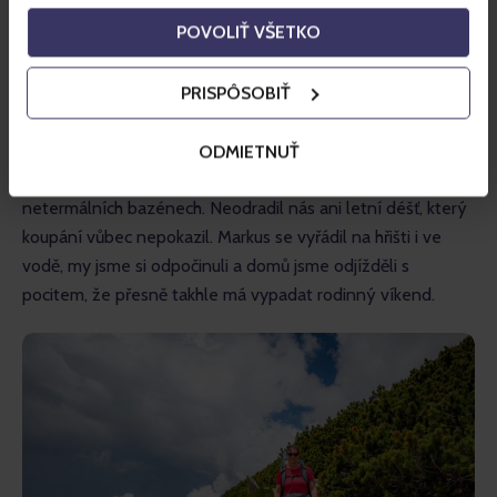
i od Lomnického štítu, proto jsme se v polovině trasy 
POVOLIŤ VŠETKO
otočili. V horách totiž není cílem za každou cenu 
dosáhnout vrcholu, ale bezpečně si odnést zážitek.
PRISPÔSOBIŤ
Následoval sestup lanovkou, přesun k autu a další zastávka 
– aquapark Bešeňová. Tady jsme si ještě před cestou 
ODMIETNUŤ
domů dopřáli několik hodin odpočinku v termálních i 
netermálních bazénech. Neodradil nás ani letní déšť, který 
koupání vůbec nepokazil. Markus se vyřádil na hřišti i ve 
vodě, my jsme si odpočinuli a domů jsme odjížděli s 
pocitem, že přesně takhle má vypadat rodinný víkend.