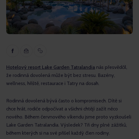
Inspirace
Naučné
Rozhovory
Recenze
Gopass Reality
Hotelový resort Lake Garden Tatralandia
 nás přesvědčil, 
že rodinná dovolená může být bez stresu. Bazény, 
wellness, hřiště, restaurace i Tatry na dosah.
Rodinná dovolená bývá často o kompromisech. Dítě si 
chce hrát, rodiče odpočívat a všichni chtějí zažít něco 
nového. Během červnového víkendu jsme proto vyzkoušeli 
Lake Garden Tatralandia. Výsledek? Tři dny plné zážitků, 
během kterých si na své přišel každý člen rodiny.