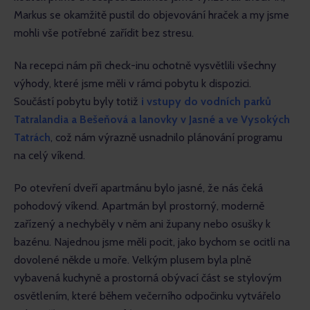
Markus se okamžitě pustil do objevování hraček a my jsme 
mohli vše potřebné zařídit bez stresu.
Na recepci nám při check-inu ochotně vysvětlili všechny 
výhody, které jsme měli v rámci pobytu k dispozici. 
Součástí pobytu byly totiž
 i vstupy do vodních parků 
Tatralandia a Bešeňová a lanovky v Jasné a ve Vysokých 
Tatrách
, což nám výrazně usnadnilo plánování programu 
na celý víkend.
Po otevření dveří apartmánu bylo jasné, že nás čeká 
pohodový víkend. Apartmán byl prostorný, moderně 
zařízený a nechyběly v něm ani župany nebo osušky k 
bazénu. Najednou jsme měli pocit, jako bychom se ocitli na 
dovolené někde u moře. Velkým plusem byla plně 
vybavená kuchyně a prostorná obývací část se stylovým 
osvětlením, které během večerního odpočinku vytvářelo 