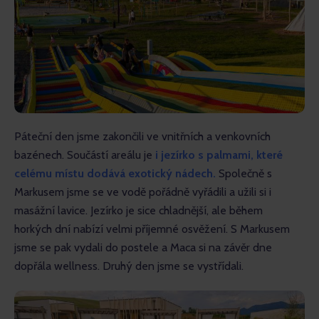
Páteční den jsme zakončili ve vnitřních a venkovních 
bazénech. Součástí areálu je
 i jezírko s palmami, které 
celému místu dodává exotický nádech.
 Společně s 
Markusem jsme se ve vodě pořádně vyřádili a užili si i 
masážní lavice. Jezírko je sice chladnější, ale během 
horkých dní nabízí velmi příjemné osvěžení. S Markusem 
jsme se pak vydali do postele a Maca si na závěr dne 
dopřála wellness. Druhý den jsme se vystřídali.