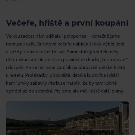
Večeře, hřiště a první koupání
Velkou radost nám udělala i polopenze – konečně jsme 
nemuseli vařit. Bufetová večeře nabídla široký výběr jídel 
a každý z nás si našel to své. Samostatný koutek měly i 
děti, odkud si však zmrzlinu pravidelně chodili „kontrolovat“ 
i dospělí. Po večeři jsme zamířili na obrovské dětské hřiště 
u hotelu. Prolézačky, pískoviště, dětská kuchyňka i další 
herní prvky zabavily Markuse natolik, že by tam klidně 
vydržel až do setmění. My jsme ale měli ještě další plány.