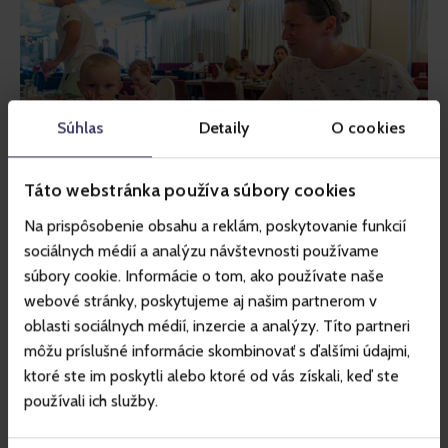
Súhlas
Detaily
O cookies
Táto webstránka používa súbory cookies
Na prispôsobenie obsahu a reklám, poskytovanie funkcií
sociálnych médií a analýzu návštevnosti používame
Když počasí mění plány, ale
súbory cookie. Informácie o tom, ako používate naše
ne zážitky
webové stránky, poskytujeme aj našim partnerom v
oblasti sociálnych médií, inzercie a analýzy. Títo partneri
Na neděli meteorologové hlásili zhoršení počasí. Po 
môžu príslušné informácie skombinovať s ďalšími údajmi,
výborné snídani a odhlášení jsme se proto rozhodli 
ktoré ste im poskytli alebo ktoré od vás získali, keď ste
přesunout na Štrbské Pleso. Lanovkou jsme se vyvezli na 
používali ich služby.
Solisko a pokračovali směrem ke kříži. Hory však měly i 
dnes jiný plán. Bouřkové mraky se rychle blížily od Kriváně 