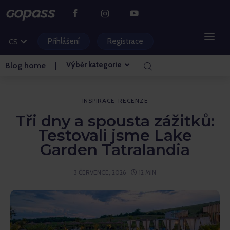
DE
PL
Přihlášení
Registrace
CS
HU
Výběr kategorie
Blog home
HORSKÁ STŘEDISKA
VODNÍ PARKY
INSPIRACE
RECENZE
Tři dny a spousta zážitků:
GOLF
Testovali jsme Lake
Garden Tatralandia
ZÁBAVNÍ PARKY
3 ČERVENCE, 2026
12 MIN
VSTUPENKY A ZÁŽITKY
BLOG HLAVNÍ STRÁNKA