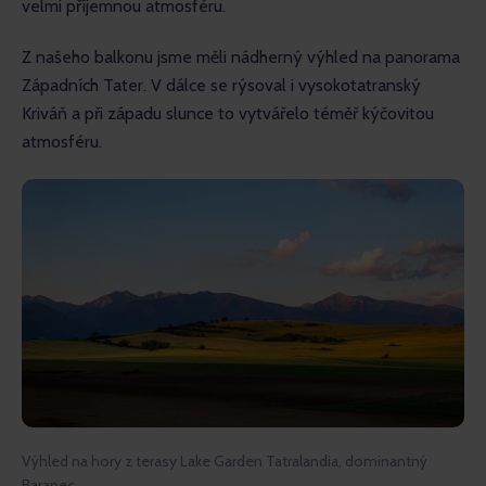
velmi příjemnou atmosféru.
Z našeho balkonu jsme měli nádherný výhled na panorama 
Západních Tater. V dálce se rýsoval i vysokotatranský 
Kriváň a při západu slunce to vytvářelo téměř kýčovitou 
atmosféru.
Výhled na hory z terasy Lake Garden Tatralandia, dominantný
Baranec