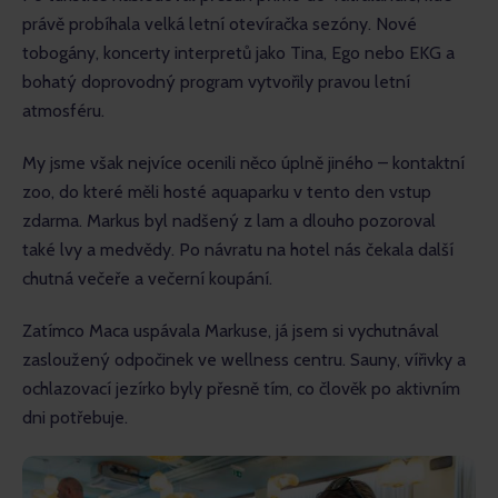
právě probíhala velká letní otevíračka sezóny. Nové 
tobogány, koncerty interpretů jako Tina, Ego nebo EKG a 
bohatý doprovodný program vytvořily pravou letní 
atmosféru.
My jsme však nejvíce ocenili něco úplně jiného – kontaktní 
zoo, do které měli hosté aquaparku v tento den vstup 
zdarma. Markus byl nadšený z lam a dlouho pozoroval 
také lvy a medvědy. Po návratu na hotel nás čekala další 
chutná večeře a večerní koupání.
Zatímco Maca uspávala Markuse, já jsem si vychutnával 
zasloužený odpočinek ve wellness centru. Sauny, vířivky a 
ochlazovací jezírko byly přesně tím, co člověk po aktivním 
dni potřebuje.