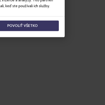
inzercie a analýzy. Títo partneri
i, keď ste používali ich služby.
POVOLIŤ VŠETKO