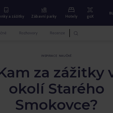
B
Hotely
goX
nky a zážitky
Zábavní parky
čné
Rozhovory
Recenze
INSPIRACE
NAUČNÉ
Kam za zážitky 
okolí Starého
Smokovce?