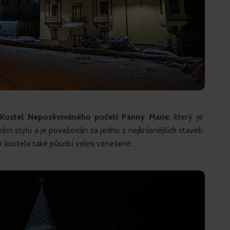
 
Kostel Neposkvrněného početí Panny Marie
, který je 
m stylu a je považován za jednu z nejkrásnějších staveb 
ér kostela také působí velmi vznešeně.