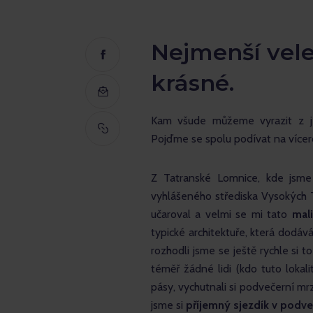
Nejmenší vele
krásné.
Kam všude můžeme vyrazit z je
Pojďme se spolu podívat na vícero
Z Tatranské Lomnice, kde jsme s
vyhlášeného střediska Vysokých
učaroval a velmi se mi tato 
mali
typické architektuře, která dodáv
rozhodli jsme se ještě rychle si 
téměř žádné lidi (kdo tuto lokalit
pásy, vychutnali si podvečerní mrz
jsme si 
příjemný sjezdík v podve