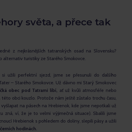
hory světa, a přece tak
dné z nejkrásnějších tatranských osad na Slovensku? 
 alternativ turistiky ze Starého Smokovce.
i užili perfektní sjezd, jsme se přesunuli do dalšího 
 Tater – Starého Smokovce. Už dávno mi Starý Smokovec 
čká obec pod Tatrami líbí,
 ať už kvůli atmosféře nebo 
á této obci kouzlo. Protože nám ještě zůstalo trochu času, 
to vyšlapat na pásech na Hrebienok, kde jsme nepotkali už 
u zná, ví, že je to velmi výjimečná situace). Sbalili jsme 
noucí Hrebienok s pohledem do doliny, slepili pásy a užili 
černích hodinách.