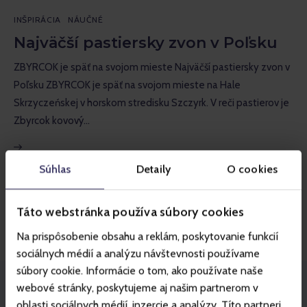
Inšpirácia
INŠPIRÁCIA
NÁUČNÉ
Náučné
Najväčší pastiersky zvon v Poľsku
ZBYRCOK je späť na svojom mieste Najväčší pastiersky zvon v
Rozhovory
Poľsku ZBYRCOK je späť na svojom mieste na Hale
Recenzie
Skrzyczeńskej v horskom stredisku Szczyrk. V reči pastierov je
Zbyrcok kovový…
Súhlas
Detaily
O cookies
1
2
Táto webstránka používa súbory cookies
Na prispôsobenie obsahu a reklám, poskytovanie funkcií
sociálnych médií a analýzu návštevnosti používame
súbory cookie. Informácie o tom, ako používate naše
webové stránky, poskytujeme aj našim partnerom v
oblasti sociálnych médií, inzercie a analýzy. Títo partneri