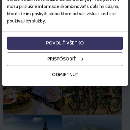
Stay in touch with Gopass
môžu príslušné informácie skombinovať s ďalšími údajmi,
ktoré ste im poskytli alebo ktoré od vás získali, keď ste
používali ich služby.
POVOLIŤ VŠETKO
PRISPÔSOBIŤ
ODMIETNUŤ