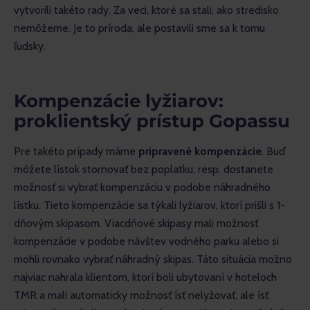
vytvorili takéto rady. Za veci, ktoré sa stali, ako stredisko 
nemôžeme. Je to príroda, ale postavili sme sa k tomu 
ľudsky.
Kompenzácie lyžiarov:
proklientský prístup Gopassu
Pre takéto prípady máme 
pripravené kompenzácie
. Buď 
môžete lístok stornovať bez poplatku, resp. dostanete 
možnosť si vybrať kompenzáciu v podobe náhradného 
lístku. Tieto kompenzácie sa týkali lyžiarov, ktorí prišli s 1-
dňovým skipasom. Viacdňové skipasy mali možnosť 
kompenzácie v podobe návštev vodného parku alebo si 
mohli rovnako vybrať náhradný skipas. Táto situácia možno 
najviac nahrala klientom, ktorí boli ubytovaní v hoteloch 
TMR a mali automaticky možnosť ísť nelyžovať, ale ísť 