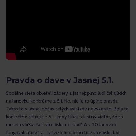
Pravda o dave v Jasnej 5.1.
Sociálne siete obleteli zábery z Jasnej: plno ľudí čakajúcich 
na lanovku, konkrétne z 5.1. No, nie je to úplne pravda. 
Takto to v Jasnej počas celých sviatkov nevyzeralo. Bola to 
konkrétne situácia z 5.1., kedy fúkal tak silný vietor, že sa 
musela väčšia časť strediska odstaviť. A z 20 lanoviek 
fungovali akurát 2.  Takže x ľudí, ktorí tu v stredisku boli, 