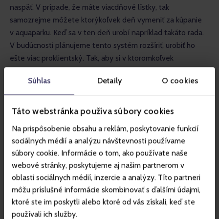
naspäť. V prípade, že máte viacdňové lístky, tak 
samozrejme môžete ktorýkoľvek deň vymeniť za kúpanie 
v aquaparku. Keď sa v ten deň urobí napríklad takáto rada. 
V budúcnosti plánujeme tento systém rozšíriť, urobiť ho 
ešte viac proklientský. Tak, aby si v ktoromkoľvek 
momente mohol človek svoj skipas stornovať za 
Súhlas
Detaily
O cookies
symbolický poplatok – pokiaľ s danými podmienkami 
a situáciou v stredisku nesúhlasí. Aby sa necítil oklamaný 
a podvedený ako klient. Pre nás je spokojnosť klienta 
Táto webstránka používa súbory cookies
veľmi dôležitá.
Na prispôsobenie obsahu a reklám, poskytovanie funkcií
sociálnych médií a analýzu návštevnosti používame
súbory cookie. Informácie o tom, ako používate naše
webové stránky, poskytujeme aj našim partnerom v
oblasti sociálnych médií, inzercie a analýzy. Títo partneri
môžu príslušné informácie skombinovať s ďalšími údajmi,
ktoré ste im poskytli alebo ktoré od vás získali, keď ste
používali ich služby.