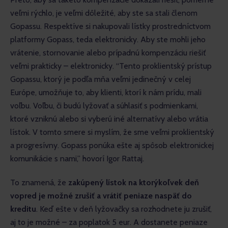
veľmi rýchlo, je veľmi dôležité, aby ste sa stali členom 
Gopassu. Respektíve si nakupovali lístky prostredníctvom 
platformy Gopass, teda elektronicky. Aby ste mohli jeho 
vrátenie, stornovanie alebo prípadnú kompenzáciu riešiť 
veľmi prakticky – elektronicky. “Tento proklientský prístup 
Gopassu, ktorý je podľa mňa veľmi jedinečný v celej 
Európe, umožňuje to, aby klienti, ktorí k nám prídu, mali 
voľbu. Voľbu, či budú lyžovať a súhlasiť s podmienkami, 
ktoré vzniknú alebo si vyberú iné alternatívy alebo vrátia 
lístok. V tomto smere si myslím, že sme veľmi proklientský 
a progresívny. Gopass ponúka ešte aj spôsob elektronickej 
komunikácie s nami,” hovorí Igor Rattaj.
To znamená, že 
zakúpený lístok na ktorýkoľvek deň 
vopred je možné zrušiť a vrátiť peniaze naspäť do 
kreditu
. Keď ešte v deň lyžovačky sa rozhodnete ju zrušiť, 
aj to je možné – za poplatok 5 eur. A dostanete peniaze 