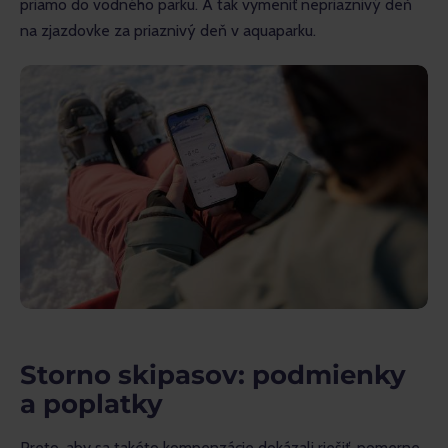
priamo do vodného parku. A tak vymeniť nepriaznivý deň 
na zjazdovke za priaznivý deň v aquaparku.
Storno skipasov: podmienky
a poplatky
Preto, aby sa takéto kompenzácie dokázali riešiť, pomerne 