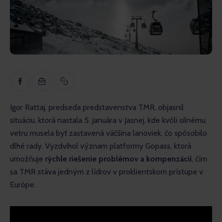
Inšpirácia
Náučné
Rozhovory
Recenzie
Igor Rattaj, predseda predstavenstva TMR, objasnil 
situáciu, ktorá nastala 5. januára v Jasnej, kde kvôli silnému 
vetru musela byť zastavená väčšina lanoviek, čo spôsobilo 
dlhé rady. Vyzdvihol význam platformy Gopass, ktorá 
umožňuje 
rýchle riešenie problémov a kompenzácií
, čím 
sa TMR stáva jedným z lídrov v proklientskom prístupe v 
Európe.