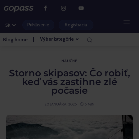
CS
PL
Prihlásenie
Registrácia
SK
HU
Výber kategórie
Blog home
HORSKÉ STREDISKÁ
VODNÉ PARKY
NÁUČNÉ
Storno skipasov: Čo robiť,
GOLF
keď vás zastihne zlé
počasie
ZÁBAVNÉ PARKY
20 JANUÁRA, 2025
5 MIN
VSTUPENKY A ZÁŽITKY
BLOG HLAVNÁ STRÁNKA