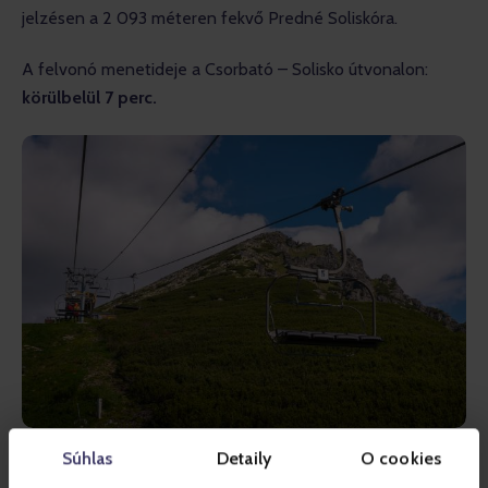
jelzésen a 2 093 méteren fekvő Predné Soliskóra.
A felvonó menetideje a Csorbató – Solisko útvonalon: 
körülbelül 7 perc.
Súhlas
Detaily
O cookies