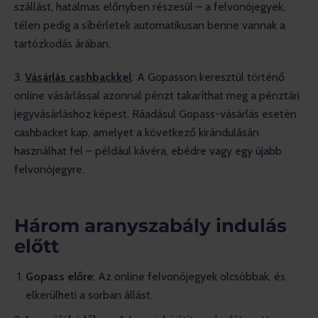
szállást, hatalmas előnyben részesül – a felvonójegyek, 
télen pedig a síbérletek automatikusan benne vannak a 
tartózkodás árában.
3. 
Vásárlás cashbackkel
:
A Gopasson keresztül történő 
online vásárlással azonnal pénzt takaríthat meg a pénztári 
jegyvásárláshoz képest. Ráadásul Gopass-vásárlás esetén 
cashbacket kap, amelyet a következő kirándulásán 
használhat fel – például kávéra, ebédre vagy egy újabb 
felvonójegyre.
Három aranyszabály indulás
előtt
Gopass előre
: Az online felvonójegyek olcsóbbak, és
elkerülheti a sorban állást.