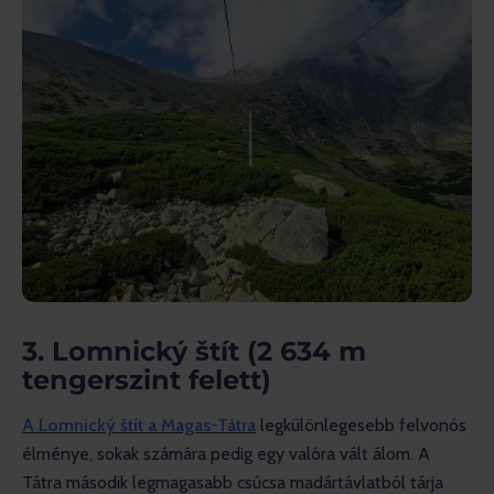
3. Lomnický štít (2 634 m
tengerszint felett)
A Lomnický štít a Magas-Tátra
 legkülönlegesebb felvonós 
élménye, sokak számára pedig egy valóra vált álom. A 
Tátra második legmagasabb csúcsa madártávlatból tárja 