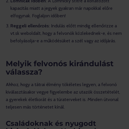
Lomničák időben
: A Lomnický štítre a korlátozott
kapacitás miatt a jegyek gyakran már napokkal előre
elfogynak. Foglaljon időben!
Reggeli ellenőrzés
: Indulás előtt mindig ellenőrizze a
vt.sk weboldalt, hogy a felvonók közlekednek-e, és nem
befolyásolja-e a működésüket a szél vagy az időjárás.
Melyik felvonós kirándulást
válassza?
Ahhoz, hogy a tátrai élmény tökéletes legyen, a felvonó 
kiválasztásakor vegye figyelembe az utazók összetételét, 
a gyerekek életkorát és a túraterveket is. Minden útvonal 
teljesen más történetet kínál.
Családoknak és nyugodt