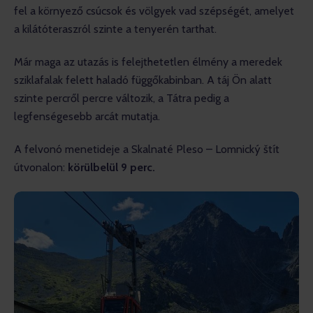
fel a környező csúcsok és völgyek vad szépségét, amelyet 
a kilátóteraszról szinte a tenyerén tarthat.
Már maga az utazás is felejthetetlen élmény a meredek 
sziklafalak felett haladó függőkabinban. A táj Ön alatt 
szinte percről percre változik, a Tátra pedig a 
legfenségesebb arcát mutatja.
A felvonó menetideje a Skalnaté Pleso – Lomnický štít 
útvonalon: 
körülbelül 9 perc.