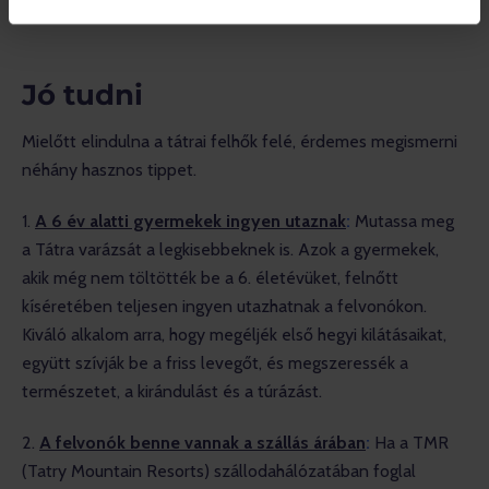
Jó tudni
Mielőtt elindulna a tátrai felhők felé, érdemes megismerni 
néhány hasznos tippet.
1. 
A 6 év alatti gyermekek ingyen utaznak
:
Mutassa meg 
a Tátra varázsát a legkisebbeknek is. Azok a gyermekek, 
akik még nem töltötték be a 6. életévüket, felnőtt 
kíséretében teljesen ingyen utazhatnak a felvonókon. 
Kiváló alkalom arra, hogy megéljék első hegyi kilátásaikat, 
együtt szívják be a friss levegőt, és megszeressék a 
természetet, a kirándulást és a túrázást.
2. 
A felvonók benne vannak a szállás árában
:
Ha a TMR 
(Tatry Mountain Resorts) szállodahálózatában foglal 