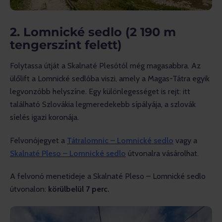
2. Lomnické sedlo (2 190 m
tengerszint felett)
Folytassa útját a Skalnaté Plesótól még magasabbra. Az 
ülőlift a Lomnické sedlóba viszi, amely a Magas-Tátra egyik 
legvonzóbb helyszíne. Egy különlegességet is rejt: itt 
található Szlovákia legmeredekebb sípályája, a szlovák 
síelés igazi koronája.
Felvonójegyet a 
Tátralomnic – Lomnické sedlo
 vagy a 
Skalnaté Pleso – Lomnické sedlo
 útvonalra vásárolhat.
A felvonó menetideje a Skalnaté Pleso – Lomnické sedlo 
útvonalon: 
körülbelül 7 perc.