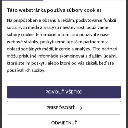
Sikló Ótátrafüredről
Táto webstránka používa súbory cookies
Hrebienokra
(1 285
m
tengerszint felett
)
Na prispôsobenie obsahu a reklám, poskytovanie funkcií
sociálnych médií a analýzu návštevnosti používame
Ótátrafüred a Tátra legrégebbi központja, és ideális 
súbory cookie. Informácie o tom, ako používate naše
kiindulópont könnyebb kirándulásokhoz.
webové stránky, poskytujeme aj našim partnerom v
oblasti sociálnych médií, inzercie a analýzy. Títo partneri
Sikló Hrebienokra
:
Hrebienokra (1 285 m tengerszint 
môžu príslušné informácie skombinovať s ďalšími údajmi,
felett)
 sikló viszi fel. Hrebienok fontos túraútvonal-
ktoré ste im poskytli alebo ktoré od vás získali, keď ste
csomópont, ahonnan elindulhat a Studenovodské 
používali ich služby.
vízesésekhez, a Rainerova vagy Bilíkova menedékházhoz, 
illetve nehezebb túrákra a Kis- és Nagy-Tarpataki-völgybe.
POVOLIŤ VŠETKO
A hrebienoki siklós kirándulás babakocsis családok számára 
is megfelelő.
PRISPÔSOBIŤ
A felvonó menetideje az Ótátrafüred – Hrebienok 
ODMIETNUŤ
útvonalon: 
körülbelül 5–7 perc.