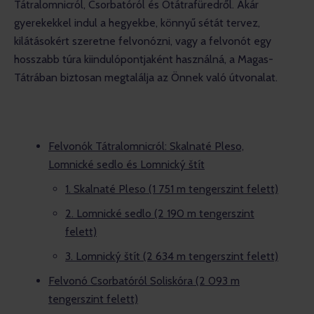
Tátralomnicról, Csorbatóról és Ótátrafüredről. Akár 
gyerekekkel indul a hegyekbe, könnyű sétát tervez, 
kilátásokért szeretne felvonózni, vagy a felvonót egy 
hosszabb túra kiindulópontjaként használná, a Magas-
Tátrában biztosan megtalálja az Önnek való útvonalat.
Felvonók Tátralomnicról: Skalnaté Pleso,
Lomnické sedlo és Lomnický štít
1. Skalnaté Pleso (1 751 m tengerszint felett)
2. Lomnické sedlo (2 190 m tengerszint
felett)
3. Lomnický štít (2 634 m tengerszint felett)
Felvonó Csorbatóról Soliskóra (2 093 m
tengerszint felett)