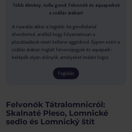
Több élmény, nulla gond: Felvonók és aquaparkok
a szállás árában!
A nyaralás akkor a legjobb, ha gondtalanul
élvezheted, anélkül hogy folyamatosan a
pluszkiadások miatt kellene aggódnod. Éppen ezért a
szállás árában foglalt felvonójegyek és aquapark-
belépők olyan előnyök, amelyeket imádni fogsz.
Foglalás
Felvonók Tátralomnicról:
Skalnaté Pleso, Lomnické
sedlo és Lomnický štít