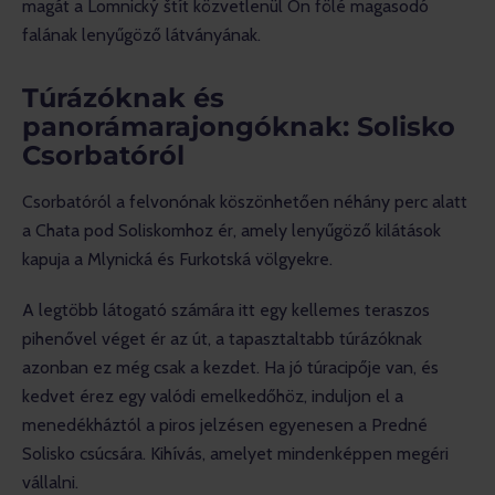
magát a Lomnický štít közvetlenül Ön fölé magasodó 
falának lenyűgöző látványának.
Túrázóknak és
panorámarajongóknak: Solisko
Csorbatóról
Csorbatóról a felvonónak köszönhetően néhány perc alatt 
a Chata pod Soliskomhoz ér, amely lenyűgöző kilátások 
kapuja a Mlynická és Furkotská völgyekre.
A legtöbb látogató számára itt egy kellemes teraszos 
pihenővel véget ér az út, a tapasztaltabb túrázóknak 
azonban ez még csak a kezdet. Ha jó túracipője van, és 
kedvet érez egy valódi emelkedőhöz, induljon el a 
menedékháztól a piros jelzésen egyenesen a Predné 
Solisko csúcsára. Kihívás, amelyet mindenképpen megéri 
vállalni.