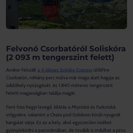
Felvonó Csorbatóról Soliskóra
(2 093
m tengerszint felett
)
Amikor felszáll 
a 4 üléses Solisko Express
 ülőliftre 
Csorbatón, néhány perc múlva már maga alatt hagyja az 
üdülőhely nyüzsgését, és 1 840 méteres tengerszint 
feletti magasságban találja magát.
Fent friss hegyi levegő, kilátás a Mlynická és Furkotská 
völgyekre, valamint a Chata pod Soliskom körüli nyugodt 
hangulat várja. Ez az a hely, ahol egyszerűen leülhet 
gyönyörködni a panorámában, de tovább is indulhat a piros 