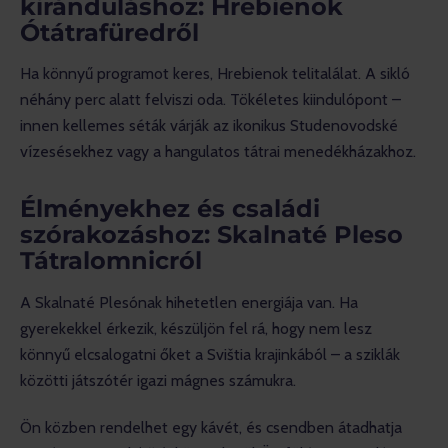
kiránduláshoz: Hrebienok
Ótátrafüredről
Ha könnyű programot keres, Hrebienok telitalálat. A sikló 
néhány perc alatt felviszi oda. Tökéletes kiindulópont – 
innen kellemes séták várják az ikonikus Studenovodské 
vízesésekhez vagy a hangulatos tátrai menedékházakhoz.
Élményekhez és családi
szórakozáshoz: Skalnaté Pleso
Tátralomnicról
A Skalnaté Plesónak hihetetlen energiája van. Ha 
gyerekekkel érkezik, készüljön fel rá, hogy nem lesz 
könnyű elcsalogatni őket a Svištia krajinkából – a sziklák 
közötti játszótér igazi mágnes számukra.
Ön közben rendelhet egy kávét, és csendben átadhatja 