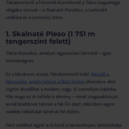
Tátralomnicról a felvonók közvetlenül a Tátra magashegyi 
világába visznek – a Skalnaté Plesóhoz, a Lomnické 
sedlóba és a Lomnický štítre.
1. Skalnaté Pleso (1 751 m
tengerszint felett)
Tátrai klasszikus, amelyet egyszerűen látni kell – igazi 
turistamágnes.
Ez a látványos utazás Tátralomnicról indul. 
Beszáll a 
felvonóba, amely felviszi a Štart köztes
 állomásra, ahol 
rögtön átszállhat a modern, nagy, 15 személyes kabinba. 
Már maga az út felfelé is élmény – minél magasabbra jut, 
annál kisebbnek tűnnek a fák Ön alatt, miközben egyre 
vadabb sziklafalak tárulnak fel előtte.
Fent sétálhat egyet a tó körül a tanösvényen, lefotózhatja 