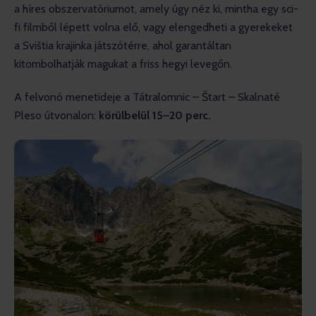
a híres obszervatóriumot, amely úgy néz ki, mintha egy sci-
fi filmből lépett volna elő, vagy elengedheti a gyerekeket 
a Svištia krajinka játszótérre, ahol garantáltan 
kitombolhatják magukat a friss hegyi levegőn.
A felvonó menetideje a Tátralomnic – Štart – Skalnaté 
Pleso útvonalon: 
körülbelül 15–20 perc.