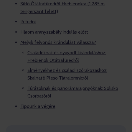
Sikló Ótátrafüredről Hrebienokra (1 285 m
tengerszint felett)
Jó tudni
Három aranyszabály indulás előtt
Melyik felvonós kirándulást válassza?
Családoknak és nyugodt kiránduláshoz:
Hrebienok Ótátrafüredről
Élményekhez és családi szórakozáshoz:
Skalnaté Pleso Tátralomnicról
Túrázóknak és panorámarajongóknak: Solisko
Csorbatóról
Tippünk a végére