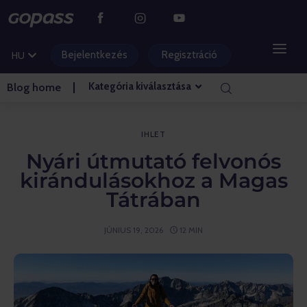
DE
CS
Bejelentkezés
Regisztráció
HU
PL
Kategória kiválasztása
Blog home
HEGYI ÜDÜLŐKÖZPONTOK
AQUAPARKOK
IHLET
Nyári útmutató felvonós
GOLF
kirándulásokhoz a Magas
Tátrában
VIDÁMPARKOK
JÚNIUS 19, 2026
12 MIN
BELÉPŐK ÉS ÉLMÉNYEK
BLOG KEZDŐLAPJA
– Ihlet