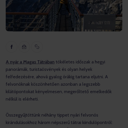
– Nevelési
– Interjúk
– Vélemények
– Gopass valóság
A nyár a Magas Tátrában
 tökéletes időszak a hegyi 
panorámák, turistaösvények és olyan helyek 
felfedezésére, ahová gyalog órákig tartana eljutni. A 
felvonóknak köszönhetően azonban a legszebb 
kilátópontokat kényelmesen, megerőltető emelkedők 
nélkül is elérheti.
Összegyűjtöttünk néhány tippet nyári felvonós 
kirándulásokhoz három népszerű tátrai kiindulópontról: 