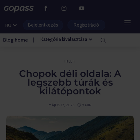
DE
CS
Bejelentkezés
Regisztráció
HU
PL
Kategória kiválasztása
Blog home
HEGYI ÜDÜLŐKÖZPONTOK
AQUAPARKOK
IHLET
Chopok déli oldala: A
GOLF
legszebb túrák és
kilátópontok
VIDÁMPARKOK
MÁJUS 12, 2026
9 MIN
BELÉPŐK ÉS ÉLMÉNYEK
BLOG KEZDŐLAPJA
– Ihlet