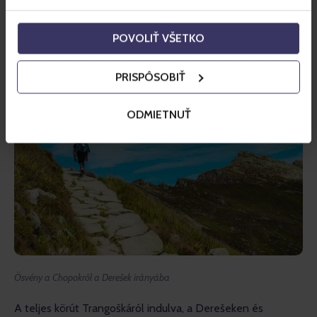
vagy leereszkedsz a Krížske sedlóba, ahonnan a kék
POVOLIŤ VŠETKO
traverzút vezet tovább a Derešek déli oldalán.
PRISPÔSOBIŤ
ODMIETNUŤ
Ösvény a Chopokról a Derešek irányába
A teljes körút Trangoškáról indulva, a Derešeken és 