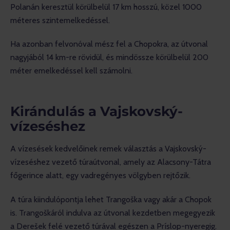
Polanán keresztül körülbelül 17 km hosszú, közel 1000 
méteres szintemelkedéssel.
Ha azonban felvonóval mész fel a Chopokra, az útvonal 
nagyjából 14 km-re rövidül, és mindössze körülbelül 200 
méter emelkedéssel kell számolni.
Kirándulás a Vajskovský-
vízeséshez
A vízesések kedvelőinek remek választás a Vajskovský-
vízeséshez vezető túraútvonal, amely az Alacsony-Tátra 
főgerince alatt, egy vadregényes völgyben rejtőzik.
A túra kiindulópontja lehet Trangoška vagy akár a Chopok 
is. Trangoškáról indulva az útvonal kezdetben megegyezik 
a Derešek felé vezető túrával egészen a Príslop-nyeregig.