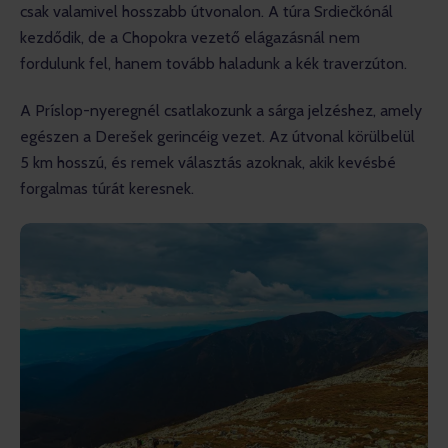
csak valamivel hosszabb útvonalon. A túra Srdiečkónál 
kezdődik, de a Chopokra vezető elágazásnál nem 
fordulunk fel, hanem tovább haladunk a kék traverzúton.
A Príslop-nyeregnél csatlakozunk a sárga jelzéshez, amely 
egészen a Derešek gerincéig vezet. Az útvonal körülbelül 
5 km hosszú, és remek választás azoknak, akik kevésbé 
forgalmas túrát keresnek.