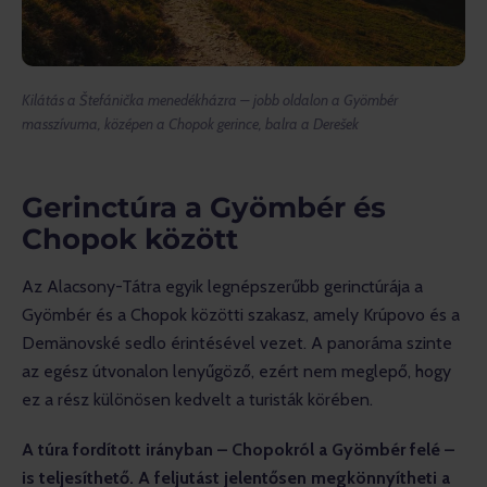
Kilátás a Štefánička menedékházra – jobb oldalon a Gyömbér
masszívuma, középen a Chopok gerince, balra a Derešek
Gerinctúra a Gyömbér és
Chopok között
Az Alacsony-Tátra egyik legnépszerűbb gerinctúrája a 
Gyömbér és a Chopok közötti szakasz, amely Krúpovo és a 
Demänovské sedlo érintésével vezet. A panoráma szinte 
az egész útvonalon lenyűgöző, ezért nem meglepő, hogy 
ez a rész különösen kedvelt a turisták körében.
A túra fordított irányban – Chopokról a Gyömbér felé – 
is teljesíthető. A feljutást jelentősen megkönnyítheti a 