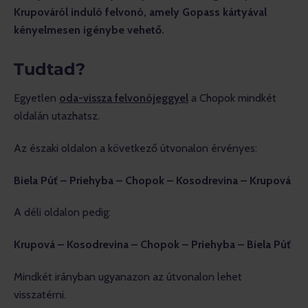
Krupováról induló felvonó, amely Gopass kártyával 
kényelmesen igénybe vehető.
Tudtad?
Egyetlen 
oda-vissza felvonójeggyel
 a Chopok mindkét 
oldalán utazhatsz.
Az északi oldalon a következő útvonalon érvényes:
Biela Púť – Priehyba – Chopok – Kosodrevina – Krupová
A déli oldalon pedig:
Krupová – Kosodrevina – Chopok – Priehyba – Biela Púť
Mindkét irányban ugyanazon az útvonalon lehet 
visszatérni.