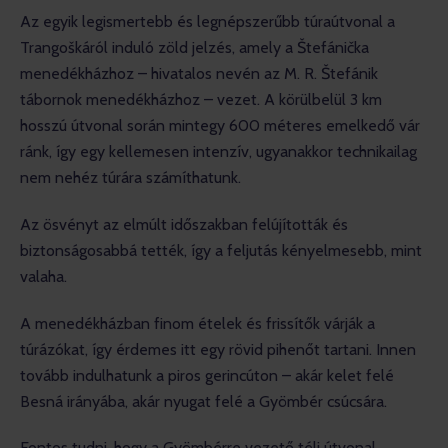
Az egyik legismertebb és legnépszerűbb túraútvonal a 
Trangoškáról induló zöld jelzés, amely a Štefánička 
menedékházhoz – hivatalos nevén az M. R. Štefánik 
tábornok menedékházhoz – vezet. A körülbelül 3 km 
hosszú útvonal során mintegy 600 méteres emelkedő vár 
ránk, így egy kellemesen intenzív, ugyanakkor technikailag 
nem nehéz túrára számíthatunk.
Az ösvényt az elmúlt időszakban felújították és 
biztonságosabbá tették, így a feljutás kényelmesebb, mint 
valaha.
A menedékházban finom ételek és frissítők várják a 
túrázókat, így érdemes itt egy rövid pihenőt tartani. Innen 
tovább indulhatunk a piros gerincúton – akár kelet felé 
Besná irányába, akár nyugat felé a Gyömbér csúcsára.
Fontos tudni, hogy a Gyömbérre vezető téli útvonal 