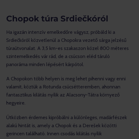
Chopok túra Srdiečkóról
Ha igazán intenzív emelkedőre vágysz, próbáld ki a 
Srdiečkóról közvetlenül a Chopokra vezető sárga jelzésű 
túraútvonalat. A 3,5 km-es szakaszon közel 800 méteres 
szintemelkedés vár rád, de a csúcson eléd táruló 
panoráma minden lépésért kárpótol.
A Chopokon több helyen is meg lehet pihenni vagy enni 
valamit, köztük a Rotunda csúcsétteremben, ahonnan 
fantasztikus kilátás nyílik az Alacsony-Tátra környező 
hegyeire.
Útközben érdemes kipróbálni a különleges, madárfészek 
alakú hintát is, amely a Chopok és a Derešek közötti 
gerincen található. Innen csodás kilátás nyílik 