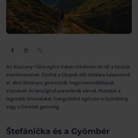
– Nevelési
– Interjúk
– Vélemények
– Gopass valóság
Az Alacsony-Tátra egész évben tökéletes úti cél a túrázás 
szerelmeseinek. Ezúttal a Chopok déli oldalára kalauzolunk 
el, ahol látványos gerinctúrák, hegyi menedékházak, 
vízesések és lenyűgöző panorámák várnak. Mutatjuk a 
legszebb útvonalakat Trangoškától egészen a Gyömbérig 
vagy a Derešek gerincéig.
Štefánička és a Gyömbér