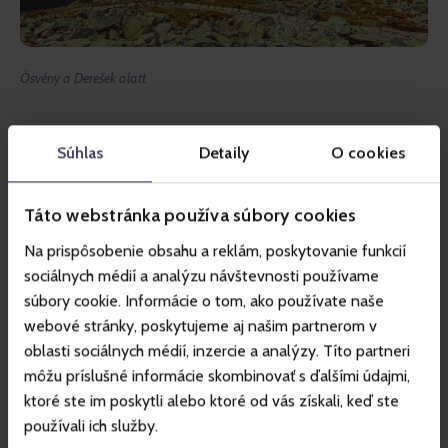
Ösvény a Derešek alatt
Gerinctúra Polanáig
Súhlas
Detaily
O cookies
Ha hosszabb gerinctúrát tervezel, a Chopokról nyugat felé 
Táto webstránka používa súbory cookies
egészen a Polana csúcsig is folytathatod az utat. A piros 
jelzésű turistaút a Derešeken keresztül vezet, végig 
Na prispôsobenie obsahu a reklám, poskytovanie funkcií
sociálnych médií a analýzu návštevnosti používame
gyönyörű hegyi panorámával.
súbory cookie. Informácie o tom, ako používate naše
A Chopoktól Polanáig nagyjából 4,5 km-es szakaszra 
webové stránky, poskytujeme aj našim partnerom v
számíthatsz.
oblasti sociálnych médií, inzercie a analýzy. Títo partneri
môžu príslušné informácie skombinovať s ďalšími údajmi,
Visszafelé két lehetőség közül választhatsz:
ktoré ste im poskytli alebo ktoré od vás získali, keď ste
používali ich služby.
ugyanazon a piros jelzésen térsz vissza a Chopokra,