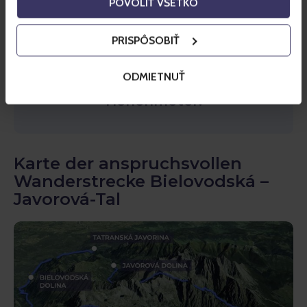
POVOLIŤ VŠETKO
Die Täler von Bielovodská und
Javorová können auch mit
einer
PRISPÔSOBIŤ
anspruchsvollen Touristenstrecke
verbunden werden
– Sie
ODMIETNUŤ
überwinden 37 km und 2.300
Höhenmeter.
Karte der anspruchsvollen
Wanderstrecke Bielovodská –
Javorová-Tal