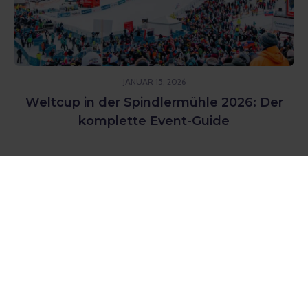
JANUAR 15, 2026
Weltcup in der Spindlermühle 2026: Der
komplette Event-Guide
Bleiben Sie mit Gopass in
Kontakt