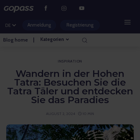
CS
PL
Anmeldung
Registrierung
DE
HU
Kategorien
Blog home
BERGGEBIETE
WASSERPARKS
INSPIRATION
Wandern in der Hohen
GOLF
Tatra: Besuchen Sie die
Tatra Täler und entdecken
VERGNÜGUNGSPARKS
Sie das Paradies
VERANSTALTUNGEN
AUGUST 2, 2024
10 MIN
BLOG HOME