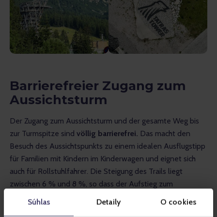
Barrierefreier Zugang zum
Aussichtsturm
Der Zugang zum Aussichtsturm und der gesamte Weg bis 
zur Turmspitze sind 
völlig barrierefrei.
 Das macht den 
Besuch des Aussichtspunkts zu einem idealen Ausflugstipp 
für Familien mit Kindern im Kinderwagen und eignet sich 
auch für Rollstuhlfahrer. Die Steigung des Trails liegt 
zwischen 6 % und 8 %, so dass der Aufstieg zum 
Aussichtspunkt auch für Personen mit eingeschränkter 
Súhlas
Detaily
O cookies
Mobilität komfortabel ist. Atemberaubende Ausblicke auf 