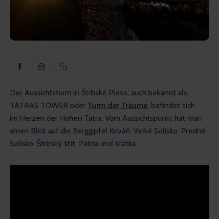
Inspiration
Lehrreich
Gespräche
Bewertungen
Der Aussichtsturm in Štrbské Pleso, auch bekannt als 
Gopass Real Estate
TATRAS TOWER oder 
Turm der Träume
, befindet sich 
im Herzen der Hohen Tatra. Vom Aussichtspunkt hat man 
einen Blick auf die Berggipfel Kriváň, Veľké Solisko, Predné 
Solisko, Štrbský štít, Patria und Krátka.