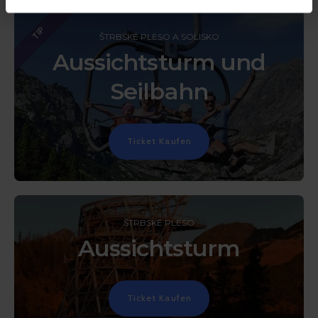
TIP
ŠTRBSKÉ PLESO A SOLISKO
Aussichtsturm und
Seilbahn
Ticket Kaufen
ŠTRBSKÉ PLESO
Aussichtsturm
Ticket Kaufen