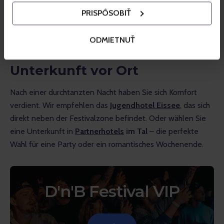
zwischen den Szenen und ein exklusives Set bei
PRISPÔSOBIŤ
Sonnenuntergang.
ODMIETNUŤ
Unterkunft vor Ort
Nach einer durchtanzten Nacht haben Sie sich Komfort 
verdient. Wir empfehlen das 
Jugendhotel Eissee
, das sich 
direkt neben der Festivalzone befindet. Oder wählen Sie 
eine Unterkunft in 
Partnerhotels
 im Tal
 – die perfekte 
Wahl für eine Party oder ein romantisches Wochenende.
D'n'B Festival VIP