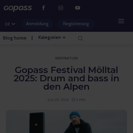
CS
PL
Anmeldung
Registrierung
DE
HU
Kategorien
Blog home
BERGGEBIETE
WASSERPARKS
INSPIRATION
Gopass Festival Mölltal
GOLF
2025: Drum and bass in
den Alpen
VERGNÜGUNGSPARKS
JULI 29, 2025
2 MIN
VERANSTALTUNGEN
BLOG HOME