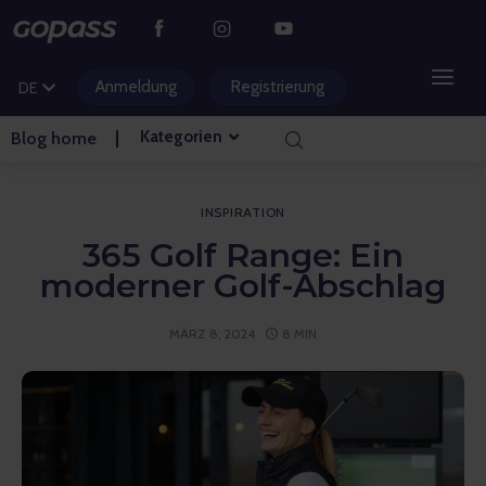
CS
PL
Anmeldung
Registrierung
DE
HU
Kategorien
Blog home
BERGGEBIETE
WASSERPARKS
INSPIRATION
365 Golf Range: Ein
GOLF
moderner Golf-Abschlag
VERGNÜGUNGSPARKS
MÄRZ 8, 2024
8 MIN
VERANSTALTUNGEN
BLOG HOME