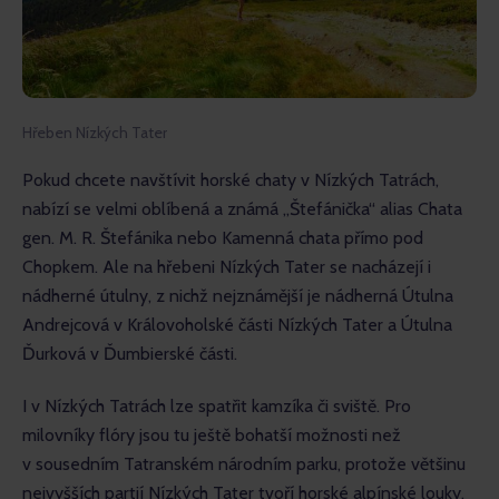
Hřeben Nízkých Tater
Pokud chcete navštívit horské chaty v Nízkých Tatrách, 
nabízí se velmi oblíbená a známá „Štefánička“ alias Chata 
gen. M. R. Štefánika nebo Kamenná chata přímo pod 
Chopkem. Ale na hřebeni Nízkých Tater se nacházejí i 
nádherné útulny, z nichž nejznámější je nádherná Útulna 
Andrejcová v Královoholské části Nízkých Tater a Útulna 
Ďurková v Ďumbierské části. 
I v Nízkých Tatrách lze spatřit kamzíka či sviště. Pro 
milovníky flóry jsou tu ještě bohatší možnosti než 
v sousedním Tatranském národním parku, protože většinu 
nejvyšších partií Nízkých Tater tvoří horské alpínské louky, 