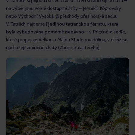
V Tatrách si přijdou na své i turisti, kteří si rádi dají do těla – 
na výběr jsou volně dostupné štíty – Jehněčí, Kôprovský 
nebo Východní Vysoká, či přechody přes horská sedla. 
V Tatrách najdeme i 
jedinou tatranskou ferratu, která 
byla vybudována poměrně nedávno
 – v Priečném sedle, 
které propojuje Velkou a Malou Studenou dolinu, v nichž se 
nacházejí zmíněné chaty (Zbojnická a Téryho).