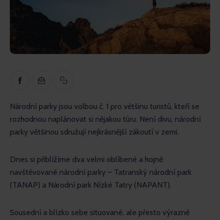
Inspirace
Naučné
Rozhovory
Recenze
Gopass Reality
Národní parky jsou volbou č. 1 pro většinu turistů, kteří se 
rozhodnou naplánovat si nějakou túru. Není divu, národní 
parky většinou sdružují nejkrásnější zákoutí v zemi.
Dnes si přiblížíme dva velmi oblíbené a hojně 
navštěvované národní parky – Tatranský národní park 
(TANAP) a Národní park Nízké Tatry (NAPANT). 
Sousední a blízko sebe situované, ale přesto výrazně 