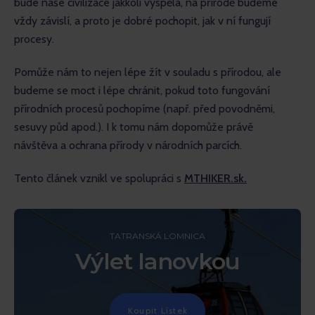
bude naše civilizace jakkoli vyspělá, na přírodě budeme 
vždy závislí, a proto je dobré pochopit, jak v ní fungují 
procesy.
Pomůže nám to nejen lépe žít v souladu s přírodou, ale 
budeme se moct i lépe chránit, pokud toto fungování 
přírodních procesů pochopíme (např. před povodněmi, 
sesuvy půd apod.). I k tomu nám dopomůže právě 
návštěva a ochrana přírody v národních parcích. 
Tento článek vznikl ve spolupráci s 
MTHIKER.sk.
TATRANSKÁ LOMNICA
Výlet lanovkou
Koupit Lístek