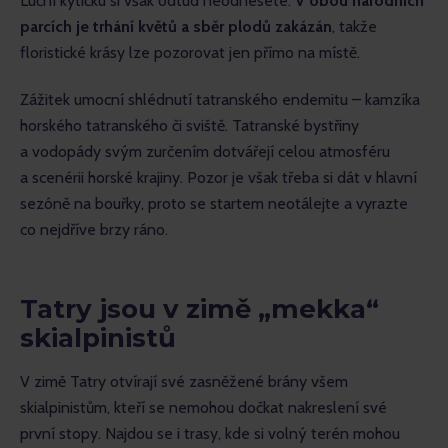
Luční kytičku si však odtud neodnesete. 
V obou národních 
parcích je trhání květů a sběr plodů zakázán
, takže 
floristické krásy lze pozorovat jen přímo na místě.
Zážitek umocní shlédnutí tatranského endemitu – kamzíka 
horského tatranského či sviště. Tatranské bystřiny 
a vodopády svým zurčením dotvářejí celou atmosféru 
a scenérii horské krajiny. Pozor je však třeba si dát v hlavní 
sezóně na bouřky, proto se startem neotálejte a vyrazte 
co nejdříve brzy ráno.
Tatry jsou v zimě „mekka“
skialpinistů
V zimě Tatry otvírají své zasněžené brány všem 
skialpinistům, kteří se nemohou dočkat nakreslení své 
první stopy. Najdou se i trasy, kde si volný terén mohou 