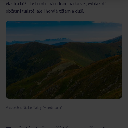
vlastní kůži. I v tomto národním parku se „vyblázní“ 
občasní turisté, ale i horalé tělem a duší.
Vysoké a Nízké Tatry “v jednom”