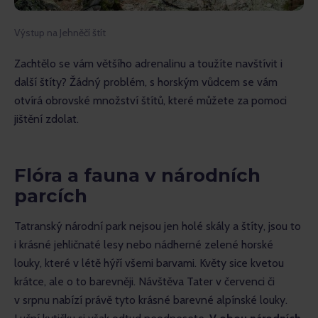
Výstup na Jehněčí štít
Zachtělo se vám většího adrenalinu a toužíte navštívit i 
další štíty? Žádný problém, s horským vůdcem se vám 
otvírá obrovské množství štítů, které můžete za pomoci 
jištění zdolat.
Flóra a fauna v národních
parcích
Tatranský národní park nejsou jen holé skály a štíty, jsou to 
i krásné jehličnaté lesy nebo nádherné zelené horské 
louky, které v létě hýří všemi barvami. Květy sice kvetou 
krátce, ale o to barevněji. Návštěva Tater v červenci či 
v srpnu nabízí právě tyto krásné barevné alpínské louky. 