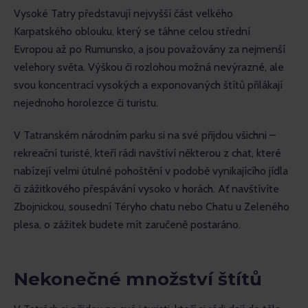
Vysoké Tatry představují nejvyšší část velkého 
Karpatského oblouku, který se táhne celou střední 
Evropou až po Rumunsko, a jsou považovány za nejmenší 
velehory světa. Výškou či rozlohou možná nevýrazné, ale 
svou koncentrací vysokých a exponovaných štítů přilákají 
nejednoho horolezce či turistu.
V Tatranském národním parku si na své přijdou všichni – 
rekreační turisté, kteří rádi navštíví některou z chat, které 
nabízejí velmi útulné pohoštění v podobě vynikajícího jídla 
či zážitkového přespávání vysoko v horách. Ať navštívíte 
Zbojnickou, sousední Téryho chatu nebo Chatu u Zeleného 
plesa, o zážitek budete mít zaručeně postaráno.
Nekonečné množství štítů