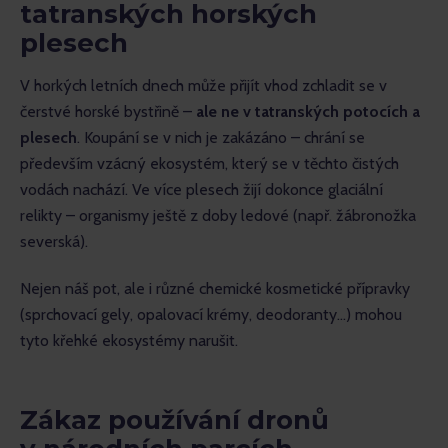
tatranských horských
plesech
V horkých letních dnech může přijít vhod zchladit se v 
čerstvé horské bystřině – 
ale ne v tatranských potocích a 
plesech
. Koupání se v nich je zakázáno – chrání se 
především vzácný ekosystém, který se v těchto čistých 
vodách nachází. Ve více plesech žijí dokonce glaciální 
relikty – organismy ještě z doby ledové (např. žábronožka 
severská). 
Nejen náš pot, ale i různé chemické kosmetické přípravky 
(sprchovací gely, opalovací krémy, deodoranty…) mohou 
tyto křehké ekosystémy narušit.
Zákaz používání dronů