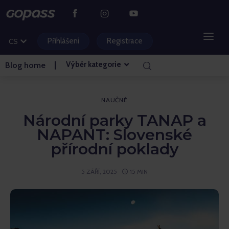
DE
PL
Přihlášení
Registrace
CS
HU
Výběr kategorie
Blog home
HORSKÁ STŘEDISKA
VODNÍ PARKY
NAUČNÉ
Národní parky TANAP a
GOLF
NAPANT: Slovenské
přírodní poklady
ZÁBAVNÍ PARKY
5 ZÁŘÍ, 2025
15 MIN
VSTUPENKY A ZÁŽITKY
BLOG HLAVNÍ STRÁNKA