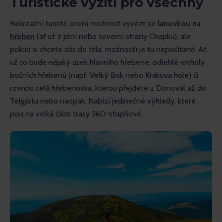
Turistické vyžití pro všechny
Rekreační turisté ocení možnost vyvézt se 
lanovkou na 
hřeben
 (ať už z jižní nebo severní strany Chopku), ale 
pokud si chcete dát do těla, možností je tu nepočítaně. Ať 
už to bude nějaký úsek hlavního hřebene, odlehlé vrcholy 
bočních hřebenů (např. Velký Bok nebo Krakova hole) či 
rovnou celá hřebenovka, kterou přejdete z Donoval až do 
Telgártu nebo naopak. Nabízí jedinečné výhledy, které 
jsou na velká části trasy 360-stupňové.