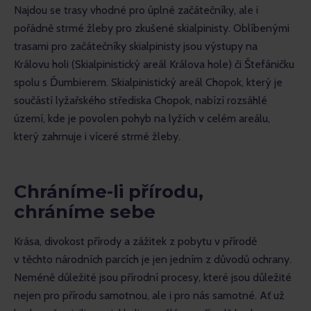
Najdou se trasy vhodné pro úplné začátečníky, ale i 
pořádně strmé žleby pro zkušené skialpinisty. Oblíbenými 
trasami pro začátečníky skialpinisty jsou výstupy na 
Královu holi (Skialpinistický areál Králova hole) či Štefáničku 
spolu s Ďumbierem. Skialpinistický areál Chopok, který je 
součástí lyžařského střediska Chopok, nabízí rozsáhlé 
území, kde je povolen pohyb na lyžích v celém areálu, 
který zahrnuje i víceré strmé žleby.
Chráníme-li přírodu,
chráníme sebe
Krása, divokost přírody a zážitek z pobytu v přírodě 
v těchto národních parcích je jen jedním z důvodů ochrany. 
Neméně důležité jsou přírodní procesy, které jsou důležité 
nejen pro přírodu samotnou, ale i pro nás samotné. Ať už 