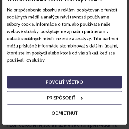
dronem) nebo v případě ptactva se mohou pokusit na dron 
zaútočit, což také může pro ptáka dopadnout fatálně.
Na prispôsobenie obsahu a reklám, poskytovanie funkcií
sociálnych médií a analýzu návštevnosti používame
súbory cookie. Informácie o tom, ako používate naše
Nízké Tatry rozhodně nejsou
webové stránky, poskytujeme aj našim partnerom v
nízké
oblasti sociálnych médií, inzercie a analýzy. Títo partneri
môžu príslušné informácie skombinovať s ďalšími údajmi,
Oproti Vysokým Tatrám se tyčí Nízké Tatry, v nichž se 
ktoré ste im poskytli alebo ktoré od vás získali, keď ste
rozprostírá Národní park Nízké Tatry. Sice polohou velmi 
používali ich služby.
blízko a názvem podobný, ale charakterem a vzhledem 
území úplně odlišný národní park. Zde byste exponované 
štíty hledali marně, snad jen Chopok či Ďumbier (severní 
POVOLIŤ VŠETKO
strana). 
PRISPÔSOBIŤ
Nízké Tatry jsou charakteristické svými holými zelenými 
horskými loukami. Máte-li rádi otevřené a oblé štíty, Nízké 
ODMIETNUŤ
Tatry jsou ideální volbou. Sice mají v názvu „nízké“, ale 
nízké rozhodně nejsou a můžete se o tom přesvědčit na 