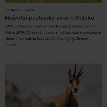
INSPIRACE
NAUČNÉ
Největší pastýřský zvon v Polsku
ZBYRCOK je zpět na svém místě Největší pastýřský zvon v
Polsku ZBYRCOK je zpět na svém místě na Hale Skrzyczeńské
v horském středisku Szczyrk. V řeči pastýřů je Zbyrcok
kovový…