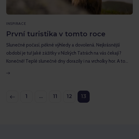
INSPIRACE
První turistika v tomto roce
Slunečné počasí, pěkné výhledy a dovolená. Nejkrásnější
období je tu! Jaké zážitky v Nízkých Tatrách na vás čekají?
Konečně! Teplé slunečné dny dorazily i na vrcholky hor. A to…
1
…
11
12
13