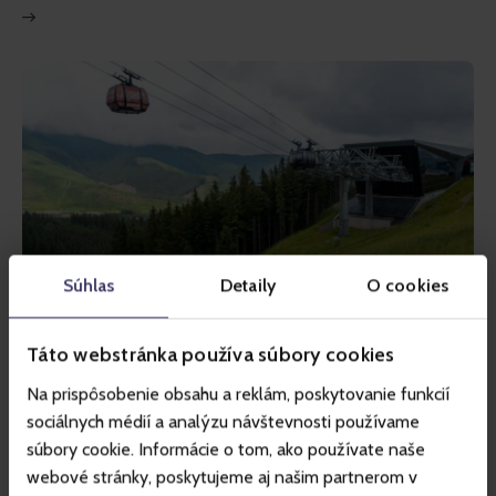
Súhlas
Detaily
O cookies
INSPIRACE
Táto webstránka používa súbory cookies
Sjezdovky v Jasné se staly
Na prispôsobenie obsahu a reklám, poskytovanie funkcií
domovem stáda ovcí – tradičních
sociálnych médií a analýzu návštevnosti používame
valašek
súbory cookie. Informácie o tom, ako používate naše
webové stránky, poskytujeme aj našim partnerom v
Na sjezdovkách největšího lyžařského střediska na Slovensku