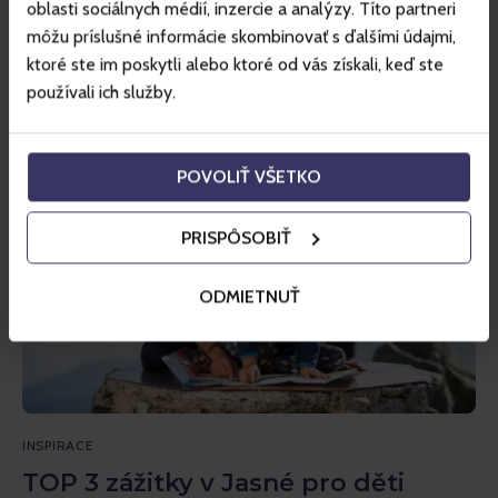
oblasti sociálnych médií, inzercie a analýzy. Títo partneri
se usadily ovečky. Návrat pastýřské tradice a tradiční horské
môžu príslušné informácie skombinovať s ďalšími údajmi,
ovečky – valašky mohou návštěvníci zažít na vlastní oči v
ktoré ste im poskytli alebo ktoré od vás získali, keď ste
lokalitě Priehyba na severní…
používali ich služby.
POVOLIŤ VŠETKO
PRISPÔSOBIŤ
ODMIETNUŤ
INSPIRACE
TOP 3 zážitky v Jasné pro děti