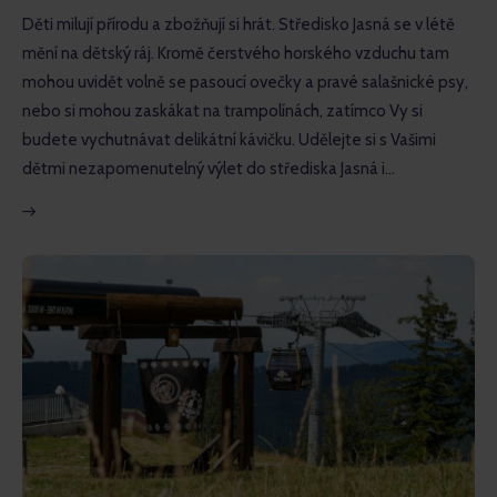
Děti milují přírodu a zbožňují si hrát. Středisko Jasná se v létě
mění na dětský ráj. Kromě čerstvého horského vzduchu tam
mohou uvidět volně se pasoucí ovečky a pravé salašnické psy,
nebo si mohou zaskákat na trampolínách, zatímco Vy si
budete vychutnávat delikátní kávičku. Udělejte si s Vašimi
dětmi nezapomenutelný výlet do střediska Jasná i…