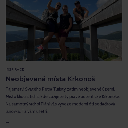
INSPIRACE
Neobjevená místa Krkonoš
Tajemství Svatého Petra Turisty zatím neobjevené území.
Místo klidu a ticha, kde zažijete ty pravé autentické Krkonoše.
Na samotný vrchol Plání vás vyveze moderní 6ti sedačková
lanovka. Ta vám ušetří…