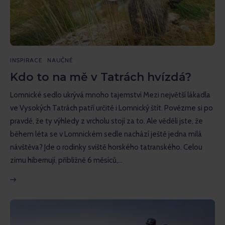
Inspirace
Naučné
Rozhovory
INSPIRACE
NAUČNÉ
Kdo to na mě v Tatrách hvízdá?
Recenze
Lomnické sedlo ukrývá mnoho tajemství Mezi největší lákadla
Gopass Reality
ve Vysokých Tatrách patří určitě i Lomnický štít. Povězme si po
pravdě, že ty výhledy z vrcholu stojí za to. Ale věděli jste, že
během léta se v Lomnickém sedle nachází ještě jedna milá
návštěva? Jde o rodinky sviště horského tatranského. Celou
zimu hibernují, přibližně 6 měsíců,…